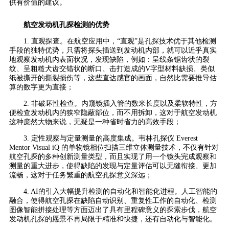
供有价值的建议。
航空发动机孔探检测的优势
1. 直观探查。在航空应用中，“直观”是孔探技术优于其他检测
手段的独特优势，只需将探头插送到发动机内部，就可以近乎真实
地观察发动机内表面状况，发现缺陷，例如：呈线条锯齿状的裂
纹、呈粗糙犬齿交错状的断口、击打造成的V字型材料缺损、类似
纸被撕开的撕裂损伤等，这些直达感官的画面，自然比需要推导估
算的数字更为直接；
2. 非破坏性检查。内窥镜插入管的数米长度以及柔软特性，方
便检查发动机内的狭窄隐蔽部位，而不用拆卸，这对于航空发动机
这种庞然大物来说，无疑是一种省时省力的高效手段；
3. 定性观察与定量测量的高度集成。韦林孔探仪 Everest
Mentor Visual iQ 的单物镜相位扫描三维立体测量技术，不仅有针对
航空孔探的多种创新测量类型，而且实现了用一个镜头完成观察和
测量的重大进步，使得缺陷的发现与定量评估可以无缝衔接、更加
流畅，这对于任务繁重的航空孔探意义深远；
4. AI的引入大幅提升检测的自动化和智能化进程。人工智能的
融合，使得航空孔探在缺陷自动识别、重复性工作的自动化、检测
图像智能拼接处理等方面迈出了具有里程碑意义的探索步伐，航空
发动机孔探的愿景不再局限于精准和快捷，还有自动化与智能化。