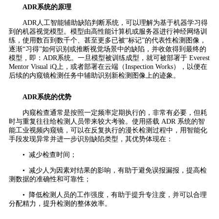
ADR系统的原理
ADR人工智能辅助缺陷判断系统，可以理解为基于机器学习得
到的机器视觉模型。模型由高性能计算机或服务器进行神经网络训
练，使用数百到数千个、甚至更多已被“标记”的代表性检测图像，
逐渐“习得”如何识别或推断视觉场景中的缺陷，并收敛得到最终的
模型，即：ADR系统。一旦模型被训练成型，就可被部署于 Everest
Mentor Visual iQ上，或者部署在云端（Inspection Works），以便在
后续的内窥镜检测任务中辅助识别新检测图像上的迹象。
ADR系统的优势
内窥检查通常是按照一定频率定期执行的，非常有必要，但耗
时与重复往往给检测人员带来较大考验。使用搭载 ADR 系统的智
能工业视频内窥镜，可以在反复执行的漫长检测过程中，用智能化
手段发现异常并进一步识别缺陷类型，其优势体现在：
• 减少检查时间；
• 减少人为因素对结果的影响，有助于避免误报漏报，提高检
测数据的准确性和可靠性；
• 降低检测人员的工作强度，有助于提升专注度，并可以合理
分配精力，提升检测的整体效率。