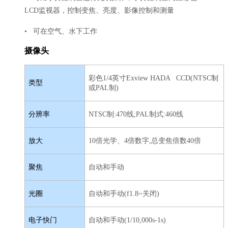
LCD监视器，控制变焦、亮度、影像控制和测量
• 可在空气、水下工作
摄像头
彩色1/4英寸Exview HADA CCD(NTSC制
类型
或PAL制)
分辨率
NTSC制:470线;PAL制式:460线
放大
10倍光学、4倍数字,总变焦倍数40倍
聚焦
自动和手动
光圈
自动和手动(f1.8~关闭)
电子快门
自动和手动(1/10,000s-1s)