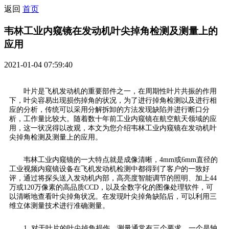
返回
首页
韦林工业内窥镜在发动机叶尖掉角检测及测量上的
应用
2021-01-04 07:59:40
叶片是飞机发动机的重要部件之一，在周期性叶片共振的作用
下，叶尖容易出现损伤掉角的状况，为了进行掉角检测以及进行相
应的分析，传统可以采用分解拆卸的方法发现缺陷并进行断口分
析，工作量比较大。随着数十年前工业内窥镜在航空航天领域的应
用，这一状况得以改观，本文为您介绍韦林工业内窥镜在发动机叶
尖掉角检测及测量上的应用。
韦林工业内窥镜的一大特点就是成像清晰，4mm或6mm直径的
工业视频内窥镜设备在飞机发动机检测中都得到了客户的一致好
评，通过将探头送入发动机内部，高亮度智能调节的照明、加上44
万或120万像素的高品质CCD，以及全数字化的图像处理软件，可
以清晰地查看叶尖掉角状况。在发现叶尖掉角缺陷后，可以利用三
维立体测量技术进行准确测量。
1. 对于叶片的叶尖掉角损伤，测量通常有三个要求，一个是轴