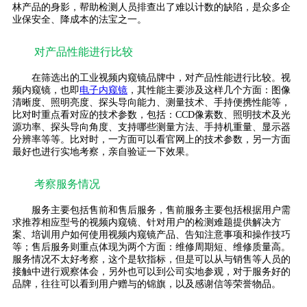
林产品的身影，帮助检测人员排查出了难以计数的缺陷，是众多企
业保安全、降成本的法宝之一。
对产品性能进行比较
在筛选出的工业视频内窥镜品牌中，对产品性能进行比较。视
频内窥镜，也即
电子内窥镜
，其性能主要涉及这样几个方面：图像
清晰度、照明亮度、探头导向能力、测量技术、手持便携性能等，
比对时重点看对应的技术参数，包括：CCD像素数、照明技术及光
源功率、探头导向角度、支持哪些测量方法、手持机重量、显示器
分辨率等等。比对时，一方面可以看官网上的技术参数，另一方面
最好也进行实地考察，亲自验证一下效果。
考察服务情况
服务主要包括售前和售后服务，售前服务主要包括根据用户需
求推荐相应型号的视频内窥镜、针对用户的检测难题提供解决方
案、培训用户如何使用视频内窥镜产品、告知注意事项和操作技巧
等；售后服务则重点体现为两个方面：维修周期短、维修质量高。
服务情况不太好考察，这个是软指标，但是可以从与销售等人员的
接触中进行观察体会，另外也可以到公司实地参观，对于服务好的
品牌，往往可以看到用户赠与的锦旗，以及感谢信等荣誉物品。