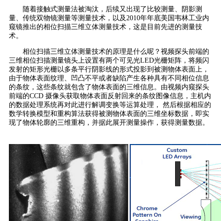
随着接触式测量法被淘汰，后续又出现了比较测量、阴影测
量、传统双物镜测量等测量技术，以及2010年年底美国韦林工业内
窥镜推出的相位扫描三维立体测量技术，这是目前先进的测量技
术。
相位扫描三维立体测量技术的原理是什么呢？视频探头前端的
三维相位扫描测量镜头上设置有两个可见光LED光栅矩阵，将频闪
发射的矩形光栅以多条平行阴影线的形式投影到被测物体表面上，
由于物体表面纹理、凹凸不平或者缺陷产生各种具有不同相位信息
的条纹，这些条纹就包含了物体表面的三维信息。由视频内窥探头
前端的CCD 摄像头获取物体表面反射回来的条纹图像信息，主机内
的数据处理系统再对此进行解调变换等运算处理， 然后根据相应的
数学转换模型和重构算法获得被测物体表面的三维坐标数据，即实
现了
物体轮廓的三维重构，
并据此展开测量操作，获得测量数据。