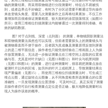
位，采用三维相位扫描测量法有可能仅通过一次性操作即可获得精
确的测量结果。而采用双物镜进行分段测量时，特征点不易被找
到，或者边界点不好确定，有时为了分区还需要不断通过导向操作
来改变镜头角度。需要几次测量操作之后再将结果累加，不仅工作
量增加而且很难保证测量精度。较大面积的涂层脱落情况（如图10
所示）使用三维相位扫描测量法均能够通过一次测量得到准确、有
效的缺陷数据。
图7 对于点到线、深度（点到面） 的测量，单物镜阴影测量法
和双物镜测量法虽然也可以实现，但前者需要探头上的测量镜头与
被测物垂直而不便于操作，后者因为其成像及测量原理反馈到屏幕
上的是二维平面信息，操作者也只能凭借经验在二维画面上人为操
作放置测量点，无法进一步验证测量点在三维空间上选取的位置准
确与否。尤其是对叶片缺口（见图11和图12）和叶尖与机匣间隙
（见图13和图14）的测量，进行这种测量时，很容易把测量点放在
被测叶片以外的区域，如另外的叶片上或机匣上，导致测量结果出
现严重偏差（见图15）。而使用三维相位扫描测量法时，可生成三
维点云图，通过旋转点云图像，从不同角度检查所选测量点的位置
准确性，一旦发现测量点位置漂移， 可及时纠正。真正实现了测量
后操作者仍可自行检查测量点定位是否正确，极大地降低测量时出
现人为操作误差的概率。