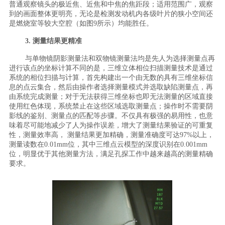
普通观察镜头的极近焦、近焦和中焦的焦距段；适用范围广，观察
到的画面整体更明亮，无论是检测发动机内各级叶片的狭小空间还
是燃烧室等较大空腔（如图9所示）均能胜任。
3. 测量结果更精准
与单物镜阴影测量法和双物镜测量法均是先人为选择测量点再
进行该点的坐标计算不同的是，三维立体相位扫描测量技术是通过
系统的相位扫描与计算，首先构建出一个由无数的具有三维坐标信
息的点云集合，然后由操作者选择测量模式并选取缺陷测量点，再
由系统完成测量；对于无法获得三维坐标也即无法测量的区域直接
使用红色体现，系统禁止在这些区域选取测量点；操作时不需要阴
影线的鉴别、测量点的匹配等步骤。不仅具有极强的易用性，也意
味着尽可能地减少了人为操作误差，增大了测量结果验证的可重复
性，测量效率高， 测量结果更加精确，测量准确度可达97%以上，
测量读数在0.01mm位，其中三维点云模型的深度识别在0.001mm
位，明显优于其他测量方法，满足孔探工作中越来越高的测量精确
要求。