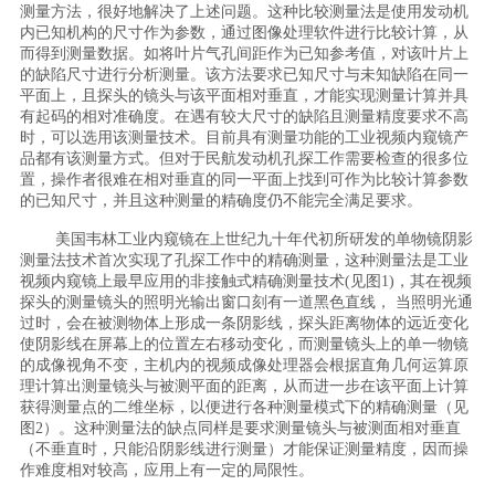
测量方法，很好地解决了上述问题。这种比较测量法是使用发动机
内已知机构的尺寸作为参数，通过图像处理软件进行比较计算，从
而得到测量数据。如将叶片气孔间距作为已知参考值，对该叶片上
的缺陷尺寸进行分析测量。该方法要求已知尺寸与未知缺陷在同一
平面上，且探头的镜头与该平面相对垂直，才能实现测量计算并具
有起码的相对准确度。在遇有较大尺寸的缺陷且测量精度要求不高
时，可以选用该测量技术。目前具有测量功能的工业视频内窥镜产
品都有该测量方式。但对于民航发动机孔探工作需要检查的很多位
置，操作者很难在相对垂直的同一平面上找到可作为比较计算参数
的已知尺寸，并且这种测量的精确度仍不能完全满足要求。
美国韦林工业内窥镜在上世纪九十年代初所研发的单物镜阴影
测量法技术首次实现了孔探工作中的精确测量，这种测量法是工业
视频内窥镜上最早应用的非接触式精确测量技术(见图1)，其在视频
探头的测量镜头的照明光输出窗口刻有一道黑色直线， 当照明光通
过时，会在被测物体上形成一条阴影线，探头距离物体的远近变化
使阴影线在屏幕上的位置左右移动变化，而测量镜头上的单一物镜
的成像视角不变，主机内的视频成像处理器会根据直角几何运算原
理计算出测量镜头与被测平面的距离，从而进一步在该平面上计算
获得测量点的二维坐标，以便进行各种测量模式下的精确测量（见
图2）。这种测量法的缺点同样是要求测量镜头与被测面相对垂直
（不垂直时，只能沿阴影线进行测量）才能保证测量精度，因而操
作难度相对较高，应用上有一定的局限性。