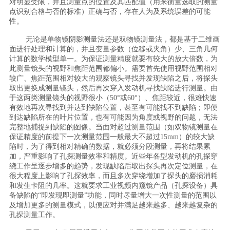
对明显受限，并且测量点的位置及其匹配值（用来衡量选取的测量
点识别合格与否的标准）正确与否，存在人为及系统误差的可能
性。
无论是单物镜阴影测量法还是双物镜测量法，都是基于二维画
面进行处理和计算的，并且变量参数（位移或夹角）少、三角几何
计算的数学模型单一。为保证测量精度就要有较大的放大倍数，为
此测量镜头的视野和焦距范围都偏小。需要首先使用视野范围相对
较广、焦距范围相对较大的观察镜头寻找并发现缺陷之后，将探头
取出更换成测量镜头，然后再次穿入发动机寻找缺陷进行测量。由
于这两类测量镜头的视野很小（50°或60°）、焦距较近，很难快速
有效地再次寻找到并达到缺陷位置，甚至有可能找不到缺陷；即便
到达缺陷所在的叶片位置，也有可能因为角度或视野的问题，无法
完整地捕捉到缺陷的图像。当面对超过测量范围（如双物镜测量在
保证精度的前提下一次测量范围一般最大不超过15mm）的较大缺
陷时，为了得到相对精确的数据，就必须分段测量，再将结果累
加，严重影响了孔探测量效率和精度。近些年各型发动机的孔探穿
绕工作呈逐步增多的趋势，发现缺陷后取出探头再次定位测量，在
很大程度上影响了孔探效率，而且多次穿绕增加了探头的磨损消耗
和发生卡阻的几率。这就要求工业视频内窥镜产品（孔探设备）具
备缺陷的“即发现即测量”功能，同时尽量增大一次性测量的范围以
及增加更多的测量模式，以便应对并满足越来越多、越来越复杂的
孔探测量工作。