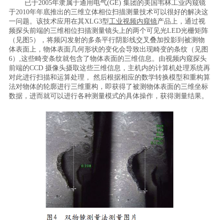
已于2005年隶属于通用电气(GE) 集团的美国韦林工业内窥镜
于2010年年底推出的三维立体相位扫描测量技术可以很好的解决这
一问题。该技术应用在其XLG3型
工业视频内窥镜
产品上，通过视
频探头前端的三维相位扫描测量镜头上的两个可见光LED光栅矩阵
（见图5），将频闪发射的多条平行阴影线交叉叠加投影到被测物
体表面上，物体表面几何形状的变化会导致出现畸变的条纹（见图
6）,这些畸变条纹就包含了物体表面的三维信息。由视频内窥探头
前端的CCD 摄像头摄取这些三维信息，主机内的计算机处理系统再
对此进行扫描和运算处理， 然后根据相应的数学转换模型和重构算
法对物体的轮廓进行三维重构，即获得了被测物体表面的三维坐标
数据，进而就可以进行各种测量模式的具体操作，获得测量结果。