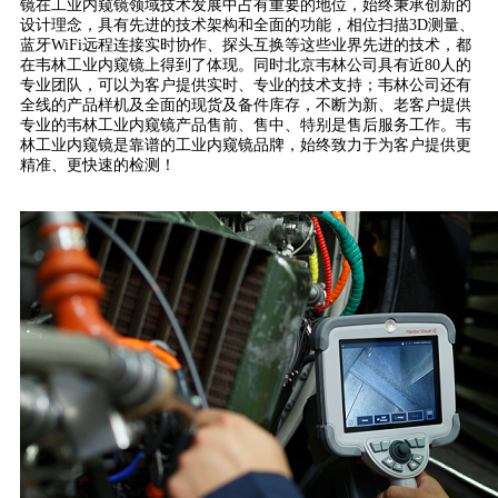
镜在工业内窥镜领域技术发展中占有重要的地位，始终秉承创新的
设计理念，具有先进的技术架构和全面的功能，相位扫描3D测量、
蓝牙WiFi远程连接实时协作、探头互换等这些业界先进的技术，都
在韦林工业内窥镜上得到了体现。同时北京韦林公司具有近80人的
专业团队，可以为客户提供实时、专业的技术支持；韦林公司还有
全线的产品样机及全面的现货及备件库存，不断为新、老客户提供
专业的韦林工业内窥镜产品售前、售中、特别是售后服务工作。韦
林工业内窥镜是靠谱的工业内窥镜品牌，始终致力于为客户提供更
精准、更快速的检测！