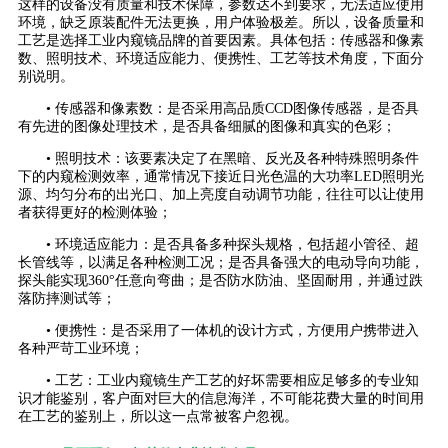
这样的设备没有质量和技术保障，参数达不到要求，无法适应使用
环境，缺乏原装配件无法更换，用户体验极差。所以，设备质量和
工艺是选择工业内窥镜品牌的首要因素。具体包括：传感器和像素
数、照明技术、环境适应能力、便携性、工艺等技术角度，下面分
别说明。
• 传感器和像素数：是否采用高品质CCD图像传感器，是否具
有先进的图像处理技术，是否具备细腻的图像和真实的色彩；
• 照明技术：该要素决定了在黑暗、反光及各种特殊照明条件
下的内窥检测效率，通常情况下接近日光色温的大功率LED照明光
源、均匀分布的出光口、加上亮度自动调节功能，往往可以让使用
者获得更好的检测体验；
• 环境适应能力：是否具备多种探头规格，包括超小管径、超
长管线等，以满足各种检测工况；是否具备强大的电动导向功能，
探头能实现360°任意向弯曲；是否防水防油、坚固耐用，并通过跌
落防摔测试等；
• 便携性：是否采用了一体机的设计方式，方便用户携带进入
各种严苛工业环境；
• 工艺：工业内窥镜生产工艺的好坏需要相应足够多的专业知
识才能鉴别，客户面对巨大的信息海洋，不可能花费大量的时间用
在工艺的鉴别上，所以这一点常被客户忽视。