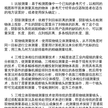
1. 比较测量：基于检测图像中一个已知的参考尺寸，以相同的
视图和平面来测量其他的物体（参考尺寸经常由仪器制造者在适当
的地方设置好，或者使用探头确定）。
2. 阴影测量技术：依赖于到目标距离的测量，阴影镜头在检测
物体上投影，产生的阴影位置显示了到物体的距离。有了这个信
息，阴影探头系统就能精确计算出用户选择的缺陷的大小。可以测
量深度、长度、面积、点到线距离、多条线段的长度、圆。
3. 双物镜测量技术：使用双物镜立体测量镜头，从不同角度对
同一目标进行立体测量，需要用计算机算法来分析用户光标的位
置，用三角几何方法获得最终的精确测量结果。
4. 三维立体相位扫描测量技术：大幅度改进工业内窥镜的量化
分析能力，使测量更精确。三维相位测量是一种基于现有光学计量
的技术，它将多幅移相的光栅投射到被测物体表面，并用具有高质
量光学器件的摄像机捕捉得到含有相关相位的条纹图像，然后用专
有算法对条纹图像进行相位分析，得到整个表面三维数据信息和三
维点云图，形成被测物的3D立体模型。
三维立体相位扫描测量技
术，
告别了需要更换观察镜头和测量镜头的繁复操作，用一个镜头
即可完成观察和测量，节省检测时间，提升工作效率。
5. 三维立体双物镜测量技术使用传统的普通双物镜测量镜头，
通过搭配最新算法及校准处理技术来进行测量，即是在传统的普通
双物镜测量基础上实现3D点云成像技术；此测量技术保留了普通双