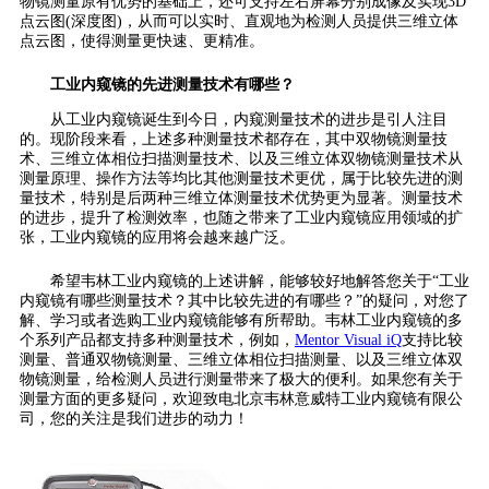
物镜测量原有优势的基础上，还可支持左右屏幕分别成像及实现3D
点云图(深度图)，从而可以实时、直观地为检测人员提供三维立体
点云图，使得测量更快速、更精准。
工业内窥镜的先进测量技术有哪些？
从工业内窥镜诞生到今日，内窥测量技术的进步是引人注目
的。现阶段来看，上述多种测量技术都存在，其中双物镜测量技
术、三维立体相位扫描测量技术、以及三维立体双物镜测量技术从
测量原理、操作方法等均比其他测量技术更优，属于比较先进的测
量技术，特别是后两种三维立体测量技术优势更为显著。测量技术
的进步，提升了检测效率，也随之带来了工业内窥镜应用领域的扩
张，工业内窥镜的应用将会越来越广泛。
希望韦林工业内窥镜的上述讲解，能够较好地解答您关于“工业
内窥镜有哪些测量技术？其中比较先进的有哪些？”的疑问，对您了
解、学习或者选购工业内窥镜能够有所帮助。韦林工业内窥镜的多
个系列产品都支持多种测量技术，例如，
Mentor Visual iQ
支持比较
测量、普通双物镜测量、三维立体相位扫描测量、以及三维立体双
物镜测量，给检测人员进行测量带来了极大的便利。如果您有关于
测量方面的更多疑问，欢迎致电北京韦林意威特工业内窥镜有限公
司，您的关注是我们进步的动力！