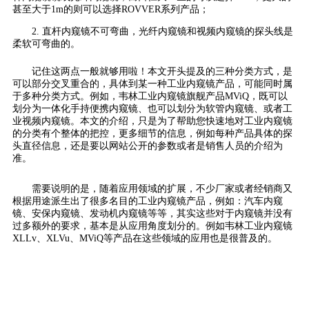
甚至大于1m的则可以选择ROVVER系列产品；
2. 直杆内窥镜不可弯曲，光纤内窥镜和视频内窥镜的探头线是
柔软可弯曲的。
记住这两点一般就够用啦！本文开头提及的三种分类方式，是
可以部分交叉重合的，具体到某一种工业内窥镜产品，可能同时属
于多种分类方式。例如，韦林工业内窥镜旗舰产品MViQ，既可以
划分为一体化手持便携内窥镜、也可以划分为软管内窥镜、或者工
业视频内窥镜。本文的介绍，只是为了帮助您快速地对工业内窥镜
的分类有个整体的把控，更多细节的信息，例如每种产品具体的探
头直径信息，还是要以网站公开的参数或者是销售人员的介绍为
准。
需要说明的是，随着应用领域的扩展，不少厂家或者经销商又
根据用途派生出了很多名目的工业内窥镜产品，例如：汽车内窥
镜、安保内窥镜、发动机内窥镜等等，其实这些对于内窥镜并没有
过多额外的要求，基本是从应用角度划分的。例如韦林工业内窥镜
XLLv、XLVu、MViQ等产品在这些领域的应用也是很普及的。