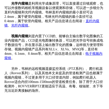
光学内窥镜
是利用光学成像原理，可以直接通过目镜观察，也
可以外接数码相机等视频设备以便观测和存储，可以进一步细分为
直杆内窥镜和光纤内窥镜。韦林直杆内窥镜的最小直径可达
2.4mm，属于硬管内窥镜，韦林光纤内窥镜的最小直径可达
0.4mm，属于软管内窥镜。相关产品信息请点击阅读：
直杆内窥
镜
、
光纤内窥镜
。
视频内窥镜
则是内置了CCD的、能够自主输出数字化图像的工
业内窥镜产品，CCD是光电图像转换器，可以把光学信号转换成电
子数据信号，并在显示器上输出数字化的图像，这样很方便管理和
存储。视频内窥镜产品系列有XLLv、XLVu、MViQ等，直径有
4mm、6.1mm、8.4mm等。相关产品信息请点击阅读：
电子视频内
窥镜
。
另外，韦林的远程视频遥摄监控系统（PTZ系列）、爬行机器
人（Rovver系列）、以及其他本文未提及的管道检测产品也都属于
视频内窥镜，不过更多用于大口径管道内部，例如爬行机器人
Rovver适合内径100mm-1500mm的管道检查任务。除了用于大口径
检测外，ROVVER和PTZ更能适应于高温、有毒、核辐射、水下等
无法近距离接触的场所。