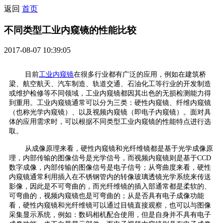
返回
首页
不同类型工业内窥镜的性能比较
2017-08-07 10:39:05
目前
工业内窥镜
在很多行业都有广泛的应用，例如在建筑桥
梁、航空航天、汽车制造、轨道交通、石油化工等行业的开发制造
或维护检修等不同领域，工业内窥镜都因其出色的无损检测能力得
到重用。工业内窥镜通常可以分为三类：硬性内窥镜、纤维内窥镜
（也称光学内窥镜）、以及视频内窥镜（即电子内窥镜）。面对具
体的应用需求时，可以根据不同类型工业内窥镜的性能特点进行选
取。
从成像原理来看，硬性内窥镜和光纤维镜都是基于光学成像原
理，内部传输的图像信号是光学信号，而视频内窥镜则是基于CCD
数字成像，内部传输的图像信号是电子信号；从弯曲度来看，硬性
内窥镜通常利用插入在不锈钢管内的转像玻璃透镜光学系统来传送
影像，因此是不可弯曲的，而光纤维镜的插入部通常都是柔软的、
可弯曲的，视频内窥镜也是可弯曲的；从是否具有电子成像功能
看，硬性内窥镜和光纤维镜可以通过目镜直接观察，也可以与图像
采集显示系统，例如：数码相机配合使用，但是自身并不具有电子