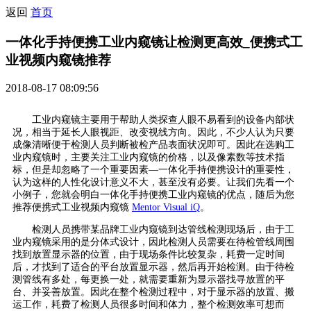
返回
首页
一体化手持便携工业内窥镜让检测更高效_便携式工
业视频内窥镜推荐
2018-08-17 08:09:56
工业内窥镜主要用于帮助人类探查人眼不易看到的设备内部状
况，相当于延长人眼视距、改变视线方向。因此，不少人认为只要
成像清晰便于检测人员判断被检产品表面状况即可。因此在选购工
业内窥镜时，主要关注工业内窥镜的价格，以及像素数等技术指
标，但是却忽略了一个重要因素—一体化手持便携设计的重要性，
认为这样的人性化设计意义不大，甚至没有必要。让我们先看一个
小例子，您就会明白一体化手持便携工业内窥镜的优点，随后为您
推荐便携式工业视频内窥镜
Mentor Visual iQ
。
检测人员携带某品牌工业内窥镜到达管线检测现场后，由于工
业内窥镜采用的是分体式设计，因此检测人员需要在待检管线周围
找到放置显示器的位置，由于现场条件比较复杂，耗费一定时间
后，才找到了适合的平台放置显示器，然后再开始检测。由于待检
测管线有多处，每更换一处，就需要重新为显示器找寻放置的平
台、并妥善放置。因此在整个检测过程中，对于显示器的放置、搬
运工作，耗费了检测人员很多时间和体力，整个检测效率可想而