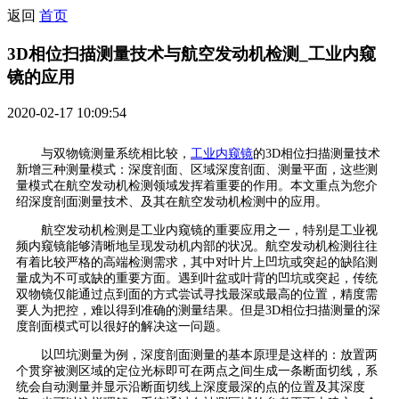
返回
首页
3D相位扫描测量技术与航空发动机检测_工业内窥
镜的应用
2020-02-17 10:09:54
与双物镜测量系统相比较，
工业内窥镜
的3D相位扫描测量技术
新增三种测量模式：深度剖面、区域深度剖面、测量平面，这些测
量模式在航空发动机检测领域发挥着重要的作用。本文重点为您介
绍深度剖面测量技术、及其在航空发动机检测中的应用。
航空发动机检测是工业内窥镜的重要应用之一，特别是工业视
频内窥镜能够清晰地呈现发动机内部的状况。航空发动机检测往往
有着比较严格的高端检测需求，其中对叶片上凹坑或突起的缺陷测
量成为不可或缺的重要方面。遇到叶盆或叶背的凹坑或突起，传统
双物镜仅能通过点到面的方式尝试寻找最深或最高的位置，精度需
要人为把控，难以得到准确的测量结果。但是3D相位
扫描
测量的深
度剖面模式可以很好的解决这一问题。
以凹坑测量为例，深度剖面测量的基本原理是这样的：放置两
个贯穿被测区域的定位光标即可在两点之间生成一条断面切线，系
统会自动测量并显示沿断面切线上深度最深的点的位置及其深度