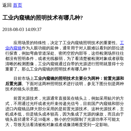
返回
首页
工业内窥镜的照明技术有哪几种?
2018-08-03 14:09:37
应用场景的特殊性，决定了工业内窥镜照明技术的重要性。
工
业内窥镜
作为人眼功能的延伸，通常用于对人眼难以看到的部位进
行探查，例如弯曲管道深处、密闭空腔内部等，这些检测场所往往
都没有照明条件，或者光线极弱，为了看清楚被检测对象或者获取
清晰的检测图像，工业内窥镜通过自带的光源进行照明就显得十分
重要了。那么工业内窥镜的照明技术有哪几种？
目前市场上
工业内窥镜的照明技术主要分为两种：前置光源和
后置光源
。下面对这两种照明技术进行说明，参见下图分别是两种
技术的镜头示意图。
前置光源技术，光源通常直接装在镜头上，例如采用贴片的方
式，不用通过光纤或者光纤束传递光信号，目前国产内窥镜和部分
进口内窥镜品牌大部分采用的是前置光源技术。这种光源技术，主
机成本低，但是镜头成本较高，因为集成了光源的缘故，而且由于
镜头直径通常不足10毫米，狭小的空间限制了光源功率不可能太
大，导致无法看清被检对象或者成像清晰度受到一定影响。