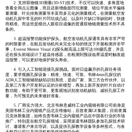
2. 支持双物镜3D测量(3D-ST)技术。不仅可以快速、多角度地
查看全局点云图像，而且还新增曲面凹坑测量、错位平面水平偏移
量测量、叶尖掉角测量等丰富而多元化的测量模式，在测量航空发
动机孔探中常见的叶片凹坑或凸起、以及叶片缺口等缺陷时，快捷
而精准。而这些是模仿人眼双目成像的普通双物镜测量技术所不具
备的。
3. 超温报警功能保护探头。航空发动机孔探通常具有非常严苛
的时限要求，在航后发动机尚未完全冷却的情况下开展检测并非罕
事，Everest Mentor Visual iQ探头耐高温上限可达100摄氏度，并且
还在探头前端设计了超温传感器，在检测到预设临界温度时触发超
温报警，可以更好地保护探头寿命。
4. 引入人工智能迎接孔探挑战。面对日益飙升的孔探任务强
度，要求视频孔探设备：精准、快速、可靠。韦林4mm孔探仪的
ADR人工智能辅助缺陷识别系统，是由厂家、第三方合作伙伴、以
及第三方客户开发和认证的分析模型，再加上新开发的叶片自动计
数功能，有助于更可靠、更客观地识别发动机缺陷、减轻孔探工作
量，为可预见的未来做好准备。
5. 厂商实力强大。北京韦林意威特工业内窥镜有限公司前身是
美国韦林工业内窥镜产品北京维修站，后曾隶属GE集团，目前隶属
贝克休斯集团，始终负责韦林工业内窥镜产品在中国各行业的市场
推广，特别是在航空孔探领域，采用派遣韦林团队参加孔探技术研
讨、邀请客户来京培训、以及提供孔探教学设备等多种形式，与各
大航空公司以及培训机构等保持密切合作。