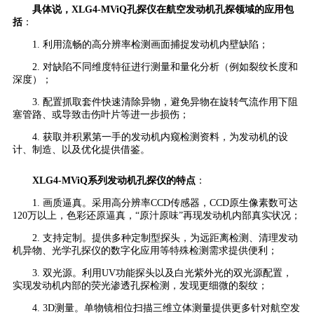
具体说，XLG4-MViQ孔探仪在航空发动机孔探领域的应用包
括
：
1. 利用流畅的高分辨率检测画面捕捉发动机内壁缺陷；
2. 对缺陷不同维度特征进行测量和量化分析（例如裂纹长度和
深度）；
3. 配置抓取套件快速清除异物，避免异物在旋转气流作用下阻
塞管路、或导致击伤叶片等进一步损伤；
4. 获取并积累第一手的发动机内窥检测资料，为发动机的设
计、制造、以及优化提供借鉴。
XLG4-MViQ系列发动机孔探仪的特点
：
1. 画质逼真。采用高分辨率CCD传感器，CCD原生像素数可达
120万以上，色彩还原逼真，“原汁原味”再现发动机内部真实状况；
2. 支持定制。提供多种定制型探头，为远距离检测、清理发动
机异物、光学孔探仪的数字化应用等特殊检测需求提供便利；
3. 双光源。利用UV功能探头以及白光紫外光的双光源配置，
实现发动机内部的荧光渗透孔探检测，发现更细微的裂纹；
4. 3D测量。单物镜相位扫描三维立体测量提供更多针对航空发