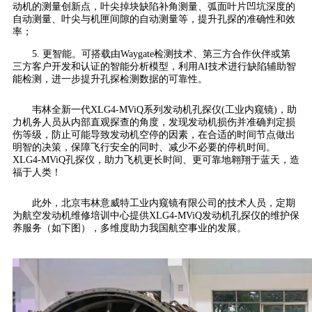
动机的测量创新点，叶尖掉块缺陷补角测量、弧面叶片凹坑深度的
自动测量、叶尖与机匣间隙的自动测量等，提升孔探的准确性和效
率；
5. 更智能。可搭载由Waygate检测技术、第三方合作伙伴或第
三方客户开发和认证的智能分析模型，利用AI技术进行缺陷辅助智
能检测，进一步提升孔探检测数据的可靠性。
韦林全新一代XLG4-MViQ系列发动机孔探仪(工业内窥镜)，助
力机务人员从内部直观探查的角度，发现发动机损伤并准确判定损
伤等级，防止可能导致发动机空停的因素，在合适的时间节点做出
明智的决策，保障飞行安全的同时、减少不必要的停机时间。
XLG4-MViQ孔探仪，助力飞机更长时间、更可靠地翱翔于蓝天，造
福于人类！
此外，北京韦林意威特工业内窥镜有限公司的技术人员，定期
为航空发动机维修培训中心提供XLG4-MViQ发动机孔探仪的维护保
养服务（如下图），多维度助力我国航空事业的发展。