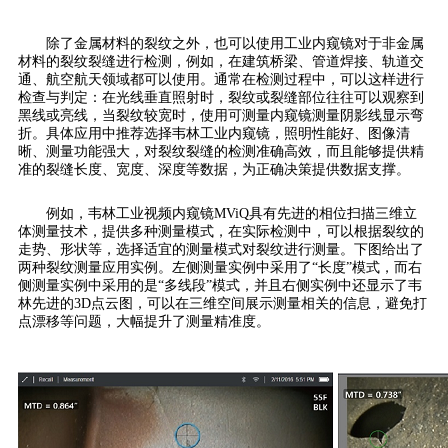
除了金属材料的裂纹之外，也可以使用工业内窥镜对于非金属
材料的裂纹裂缝进行检测，例如，在建筑桥梁、管道焊接、轨道交
通、航空航天领域都可以使用。通常在检测过程中，可以这样进行
检查与判定：在光线垂直照射时，裂纹或裂缝部位往往可以观察到
黑线或亮线，当裂纹较宽时，使用可测量内窥镜测量阴影线显示弯
折。具体应用中推荐选择韦林工业内窥镜，照明性能好、图像清
晰、测量功能强大，对裂纹裂缝的检测准确高效，而且能够提供精
准的裂缝长度、宽度、深度等数据，为正确决策提供数据支撑。
例如，韦林工业视频内窥镜MViQ具有先进的相位扫描三维立
体测量技术，提供多种测量模式，在实际检测中，可以根据裂纹的
走势、形状等，选择适宜的测量模式对裂纹进行测量。下图给出了
两种裂纹测量应用实例。左侧测量实例中采用了“长度”模式，而右
侧测量实例中采用的是“多线段”模式，并且右侧实例中还显示了韦
林先进的3D点云图，可以在三维空间展示测量相关的信息，避免打
点漂移等问题，大幅提升了测量精准度。