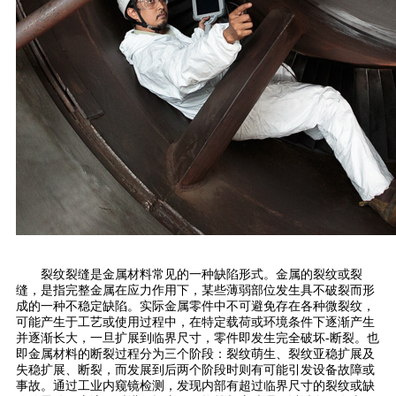
裂纹裂缝是金属材料常见的一种缺陷形式。金属的裂纹或裂
缝，是指完整金属在应力作用下，某些薄弱部位发生具不破裂而形
成的一种不稳定缺陷。实际金属零件中不可避免存在各种微裂纹，
可能产生于工艺或使用过程中，在特定载荷或环境条件下逐渐产生
并逐渐长大，一旦扩展到临界尺寸，零件即发生完全破坏-断裂。也
即金属材料的断裂过程分为三个阶段：裂纹萌生、裂纹亚稳扩展及
失稳扩展、断裂，而发展到后两个阶段时则有可能引发设备故障或
事故。通过工业内窥镜检测，发现内部有超过临界尺寸的裂纹或缺