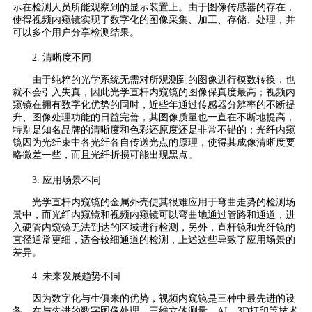
示在检测人员所能观察到的显示装置上。由于图像传感器的存在，
使得视频内窥镜实现了数字化的图像采集、加工、存储、处理，并
可以多个用户分享检测结果。
2. 清晰度不同
由于纯粹的光学系统无需对所观测到的图像进行模数转换，也
就不会引入失真，因此光学直杆内窥镜的图像保真度最高；视频内
窥镜在拥有数字化优势的同时，近些年通过传感器分辨率的不断提
升、图像处理功能的日益完善，其图像质量也一直在不断地提高，
特别是知名品牌的清晰度和色彩还原度还是非常不错的；光纤内窥
镜因为光纤束中各光纤各自传送光点的原理，使得其成像清晰度要
略微差一些，而且光纤折损可能出现黑点。
3. 应用场景不同
光学直杆内窥镜的金属外壳使其很难应用于弯曲走势的检测场
景中，而光纤内窥镜和视频内窥镜可以弯曲地通过管路和通道，进
入硬管内窥镜无法到达的区域进行检测，另外，直杆镜和光纤镜的
直径通常更细，适合较细通道的检测，上述这些导致了应用场景的
差异。
4. 未来发展趋势不同
因为数字化与生俱来的优势，视频内窥镜是三种中最先进的设
备，在与先进的数字图像处理、三维立体测量、AI、3D打印等技术