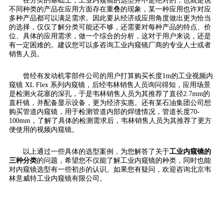
在分类的基础上，工业内窥镜的选型并不是绝对的，也就是说
不同种类的产品在应用方面存在重叠的现象，某一种应用也许对应
多种产品都可以满足需求。因此要从经济或应用角度做出更为恰当
的选择，仅仅了解分类可能还不够，还需要对每种产品的特点、价
位、具体的应用需求，做一个综合的分析，这对于用户来说，还是
有一定困难的。建议您可以多咨询工业内窥镜厂商的专业人士或者
销售人员。
曾经有发动机零部件公司的用户打算购买长度1m的工业视频内
窥镜 XL Flex 系列内窥镜，后经韦林销售人员询问得知，应用场景
是检测火花塞的深孔，于是韦林销售人员为其推荐了直径2.7mm的
直杆镜，并配备显示设备，更为经济实惠。还有某石油集团公司想
购买管道内窥镜，用于检测管道内部的焊缝情况，管道长度70-
100mm，了解了具体的检测需求后，韦林销售人员为其推荐了更方
便使用的视频内窥镜。
以上通过一些具体的选型案例，为您解答了关于
工业内窥镜的
三种分类
的问题，希望您不仅能了解工业内窥镜的种类，同时也能
对内窥镜选型有一些初步的认识。如果您有疑问，欢迎咨询北京韦
林意威特工业内窥镜有限公司。