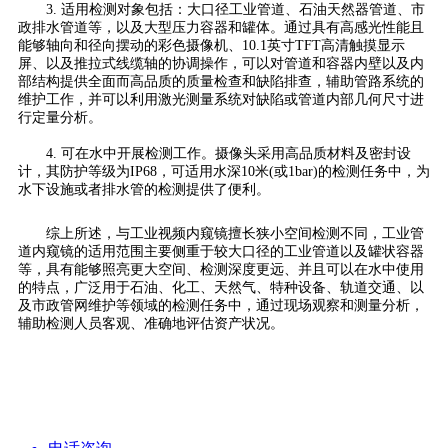
3. 适用检测对象包括：大口径工业管道、石油天然器管道、市
政排水管道等，以及大型压力容器和罐体。通过具有高感光性能且
能够轴向和径向摆动的彩色摄像机、10.1英寸TFT高清触摸显示
屏、以及推拉式线缆轴的协调操作，可以对管道和容器内壁以及内
部结构提供全面而高品质的质量检查和缺陷排查，辅助管路系统的
维护工作，并可以利用激光测量系统对缺陷或管道内部几何尺寸进
行定量分析。
4. 可在水中开展检测工作。摄像头采用高品质材料及密封设
计，其防护等级为IP68，可适用水深10米(或1bar)的检测任务中，为
水下设施或者排水管的检测提供了便利。
综上所述，与工业视频内窥镜擅长狭小空间检测不同，工业管
道内窥镜的适用范围主要侧重于较大口径的工业管道以及罐状容器
等，具有能够照亮更大空间、检测深度更远、并且可以在水中使用
的特点，广泛用于石油、化工、天然气、特种设备、轨道交通、以
及市政管网维护等领域的检测任务中，通过现场观察和测量分析，
辅助检测人员客观、准确地评估资产状况。