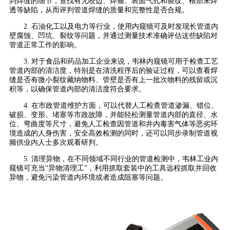
到焊缝的细节，查找有无咬边、焊瘤、表面气孔和裂纹、根部未焊
透等缺陷，从而评判管道焊缝的质量和完整性是否合规。
2. 石油化工以及电力等行业，使用内窥镜可及时发现长管道内
壁腐蚀、凹坑、裂纹等问题，并通过测量技术准确评估这些缺陷对
管道正常工作的影响。
3. 对于食品和药品加工企业来说，韦林内窥镜可用于检查工艺
管道内部的清洁度，特别是在清洗程序后的验证过程，可以查看焊
缝是否有微小裂纹藏纳物料、管壁是否有上一批次物料的残留或沉
积等，以确保管道内部的清洁度符合要求。
4. 在市政管道维护方面，可以代替人工检查管道渗漏、错位、
破损、变形、堵塞等市政故障，并能轻松测量管道内部的直径、水
位、弯曲度等尺寸，避免人工检查因管道和井内毒害气体等恶劣环
境造成的人身伤害，安全高效检测的同时，还可以同步录制管道视
频供业内人士多次观看研判。
5. 清理异物，在不同领域不同行业的管道检测中，韦林工业内
窥镜可充当“异物清理工”，利用抓取套装中的工具远程抓取并回收
异物，避免污染管道内环境或者造成阻塞等问题。