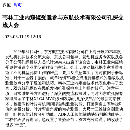
返回
首页
韦林工业内窥镜受邀参与东航技术有限公司孔探交
流大会
2023-05-11 19:12:16
2023年3月24日，东方航空技术有限公司在上海开展2023年度
发动机孔探技术交流大会。东技公司领导、发动机业务专家以及各
分子公司孔探授权人员总计50余人出席了该会议，韦林工业内窥镜
受邀并派遣专业团队前往参与交流。会上，发动机孔探专家着重介
绍了不同机型孔探工作的难点、要点及注意事项；同时依据手册标
准，对于一些棘手损伤，就单物镜3D相位扫描测量模式的选取以及
测量放点分享了经验和技巧。韦林工业内窥镜技术代表也参与了发
言，双方就孔探仪在民航发动机孔探检查上的操作技巧、注意事
项、日常维护等方面进行了深入的交流和探讨，同时为东航孔探专
家组展示了韦林XLG4-MViQ系列发动机孔探仪产品的最新前沿技
术，包括涡轮叶片与机闸间隙自动测量功能、打磨倒角曲率半径R
值的定量分析、叶片弯曲角度的精确测量、大尺寸三维缝合测量功
能、叶片智能计数分析功能、ADR人工智能辅助缺陷判断功能等。
韦林代表发言期间，也设置了答疑环节，双方充分沟通，均收获了
很多“干货”。