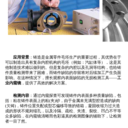
应用背景
：铸造是金属零件毛坯生产的重要过程，其优势在于
可以制造出具有复杂内腔机构的毛坯（例如：汽缸体等），这是其
他制造技术难以做到的。但是复杂的内腔以及孔洞等结构，也给铸
件质量检测带来了困难，而铸件缺陷的存留将对后续加工产生负面
影响。在这种情况下，擅长观察内表面缺陷的无损检测工具——
工
业内窥镜
，提供了高效的解决方案。
检测内容
：通过内窥探查可发现铸件内表面多种质量缺陷，包
括：粘在铸件表面上的粘(夹)砂，由于金属未充满型腔造成的缺肉
(欠铸)，铸件位置失配或型芯偏移导致的错箱，凝固收缩力过大造
成的形状不规则缩孔，以及冷隔、疏松、夹渣、裂纹、凹凸不平等
众多缺陷，在内窥镜清晰而色彩逼真的检测图像的辅助下，让检测
者一目了然。