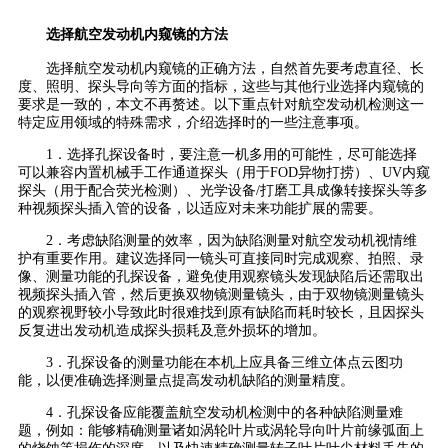
选择航空发动机内窥镜的方法
选择航空发动机内窥镜的正确方法，自然首先要考虑直径、长
度、照明、探头导向等方面的指标，这些与其他行业选择内窥镜的
要求是一致的，本文不再赘述。以下重点针对航空发动机检测这一
特定应用领域的特殊需求，介绍选择时的一些注意事项。
1．选择孔探设备时，要注意一机多用的可能性，尽可能选择
可以兼容内置机械手工作通道探头（用于FOD异物打捞）、UV内窥
探头（用于配合荧光检测）、光学设备/打磨工具成像转接探头等多
种视频探头插入管的设备，以适应对未来功能扩展的需要。
2．考虑缺陷测量的效率，因为缺陷测量对航空发动机视情维
护有重要作用。建议选择同一镜头可直接同时完成观察、拍照、录
像、测量功能的孔探设备，避免使用观察镜头发现缺陷后还需取出
视频探头插入管，然后更换双物镜测量镜头，由于双物镜测量镜头
的观察视野较小导致此时很难找到原有缺陷而耗时较长，且因探头
反复进出发动机造成探头损耗及意外损坏的增加。
3．孔探设备的测量功能在本机上应具备三维立体点云图功
能，以便准确选择测量点提高发动机缺陷的测量精度。
4．孔探设备应能覆盖航空发动机检测中的各种缺陷测量难
题，例如：能够精确测量诸如涡轮叶片或涡轮导向叶片前缘弧面上