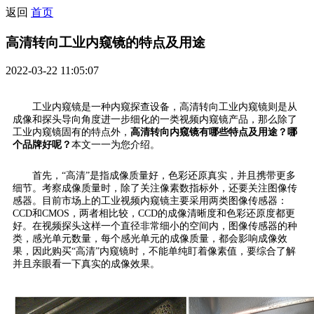
返回
首页
高清转向工业内窥镜的特点及用途
2022-03-22 11:05:07
工业内窥镜是一种内窥探查设备，高清转向工业内窥镜则是从
成像和探头导向角度进一步细化的一类视频内窥镜产品，那么除了
工业内窥镜固有的特点外，
高清转向内窥镜有哪些特点及用途？哪
个品牌好呢？
本文一一为您介绍。
首先，“高清”是指成像质量好，色彩还原真实，并且携带更多
细节。考察成像质量时，除了关注像素数指标外，还要关注图像传
感器。目前市场上的工业视频内窥镜主要采用两类图像传感器：
CCD和CMOS，两者相比较，CCD的成像清晰度和色彩还原度都更
好。在视频探头这样一个直径非常细小的空间内，图像传感器的种
类，感光单元数量，每个感光单元的成像质量，都会影响成像效
果，因此购买“高清”内窥镜时，不能单纯盯着像素值，要综合了解
并且亲眼看一下真实的成像效果。