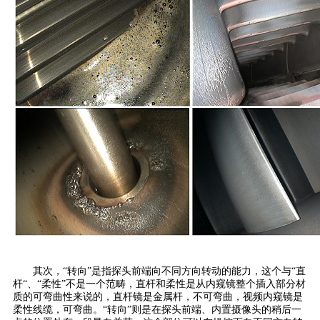
其次，“转向”是指探头前端向不同方向转动的能力，这个与“直
杆“、“柔性”不是一个范畴，直杆和柔性是从内窥镜整个插入部分材
质的可弯曲性来说的，直杆镜是金属杆，不可弯曲，视频内窥镜是
柔性线缆，可弯曲。“转向”则是在探头前端、内置摄像头的稍后一