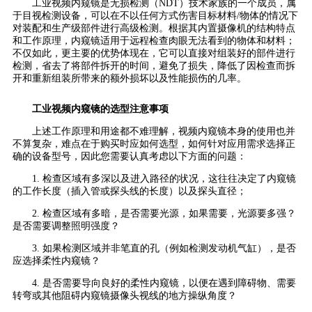
工业视频内窥镜是无损检测（NDT）技术家族的一个成员，属
于目视检测设备，可以在不以任何方式伤害目标材料/物体的情况下
对装配和生产级部件进行高级检测。根据其内置摄像机的结构特点
和工作原理，内窥镜适用于远程检查肉眼无法看到的物体和材料；
不仅如此，更主要的优势体现在，它可以直接对组装好的部件进行
检测，省去了将部件拆开的时间，避免了损失，降低了因检查而拆
开和重新组装所带来的额外损坏以及性能损伤的几率。
工业视频内窥镜的选型注意事项
上述工作原理和用途都不难理解，视频内窥镜本身的使用也并
不算复杂，难点在于购买时应如何选型，如何针对应用需求选择正
确的设备型号，因此您需要认真考虑以下方面的问题：
1. 检查区域有多深以及进入路径的状况，这往往决定了内窥镜
的工作长度（插入管或探头线的长度）以及探头直径；
2. 检查区域有多暗，是否需要光源，如果需要，光源要多强？
是否需要调整照明强度？
3. 如果检测区域并非笔直的孔（例如检测发动机气缸），是否
应选择柔性内窥镜？
4. 是否需要导向良好的柔性内窥镜，以便在遇到障碍物、需要
转弯或其他阻碍内窥镜摄像头视线的地方操纵角度？