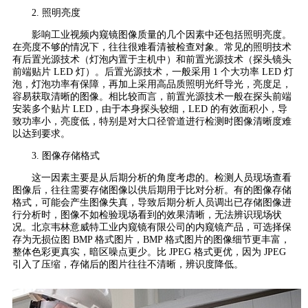
2. 照明亮度
影响工业视频内窥镜图像质量的几个因素中还包括照明亮度。
在亮度不够的情况下，往往很难看清被检查对象。常见的照明技术
有后置光源技术（灯泡内置于主机中）和前置光源技术（探头镜头
前端贴片 LED 灯）。后置光源技术，一般采用 1 个大功率 LED 灯
泡，灯泡功率有保障，再加上采用高品质照明光纤导光，亮度足，
容易获取清晰的图像。相比较而言，前置光源技术一般在探头前端
安装多个贴片 LED，由于本身探头较细，LED 的有效面积小，导
致功率小，亮度低，特别是对大口径管道进行检测时图像清晰度难
以达到要求。
3. 图像存储格式
这一因素主要是从后期分析的角度考虑的。检测人员现场查看
图像后，往往需要存储图像以供后期用于比对分析。有的图像存储
格式，可能会产生图像失真，导致后期分析人员调出已存储图像进
行分析时，图像不如检验现场看到的效果清晰，无法辨识现场状
况。北京韦林意威特工业内窥镜有限公司的内窥镜产品，可选择保
存为无损位图 BMP 格式图片，BMP 格式图片的图像细节更丰富，
整体色彩更真实，暗区噪点更少。比 JPEG 格式更优，因为 JPEG
引入了压缩，存储后的图片往往不清晰，辨识度降低。