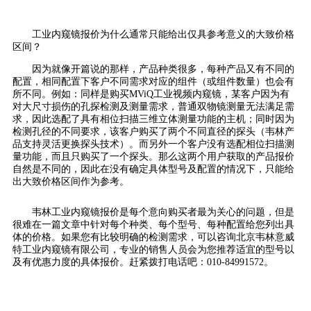
工业内窥镜报价为什么通常只能给出仅具参考意义的大致价格
区间？
因为就像开篇说的那样，产品种类很多，每种产品又有不同的
配置，相同配置下客户不同需求对应的组件（或组件数量）也会有
所不同。例如：同样是购买MViQ工业视频内窥镜，某客户因为有
对大尺寸损伤的孔探检测及测量需求，普通双物镜测量无法满足需
求，因此选配了具有相位扫描三维立体测量功能的主机；同时因为
检测孔径的不同要求，该客户购买了两个不同直径的探头（韦林产
品支持灵活更换探头技术）。而另外一个客户没有选配相位扫描测
量功能，而且只购买了一个探头。那么这两个用户获取的产品报价
自然是不同的，因此在没有确定具体型号及配置的情况下，只能给
出大致价格区间作为参考。
韦林工业内窥镜报价是每个意向购买者最为关心的问题，但是
很难在一篇文章中针对每个种类、每个型号、每种配置给您列出具
体的价格。如果您有比较明确的检测需求，可以咨询北京韦林意威
特工业内窥镜有限公司，专业的销售人员会为您推荐适宜的型号以
及有优惠力度的具体报价。赶紧拨打电话吧：010-84991572。