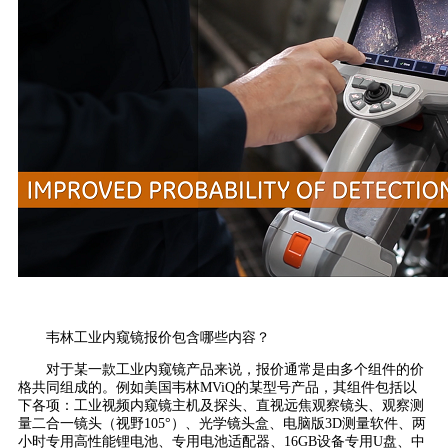
韦林工业内窥镜报价包含哪些内容？
对于某一款工业内窥镜产品来说，报价通常是由多个组件的价
格共同组成的。例如美国韦林MViQ的某型号产品，其组件包括以
下各项：工业视频内窥镜主机及探头、直视远焦观察镜头、观察测
量二合一镜头（视野105°）、光学镜头盒、电脑版3D测量软件、两
小时专用高性能锂电池、专用电池适配器、16GB设备专用U盘、中