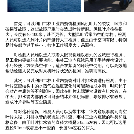
首先，可以利用韦林工业内窥镜检测风机叶片的裂纹、凹痕和
破损等故障，这些故障严重时会造成叶片断裂。风机叶片往往很
大，长度有40-100米，甚至更长。大型风叶通常为空腔结构，检测
人员可以进入到叶片内部进行人工检测，但是由于空间有限，特别
是叶尖部位过于狭小，检测工作强度大，易漏检。
对检测人员难以进入或者人眼视觉难以看到的区域进行检测，
是工业内窥镜的主要功能。韦林工业内窥镜采用了手持便携设计，
小巧轻便，方便高空作业，适合在紧凑的环境中使用。可以高效地
帮助检测人员完成对风机叶片状况的检测，准确而高效。
其次，可以利用韦林工业内窥镜对叶片排水管进行检测。由于
叶片空腔结构中的水蒸气在温度变化时可能凝结成水滴，时间长了
会对产生腐蚀等不利影响，因此在叶片末端通常设置有排水管。在
冬天，排水管内部的水可能会结冰并体积膨胀、导致排水管破裂，
造成叶片异响等安全隐患。
针对这种情况，检测人员可以携带韦林工业内窥镜攀爬到高空
叶片末端，对排水管的状况进行排查。韦林工业内窥镜的种类和规
格众多，由于叶片排水管的直径大概是6-8mm左右，因此可以选用
直径6.1mm或者更小一些的、长度3m左右的探头。