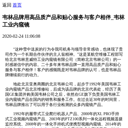
返回
首页
韦林品牌用高品质产品和贴心服务与客户相伴_韦林
工业内窥镜
2020-02-24 11:06:08
“这种雪中送炭的行为令我司机务与领导非常感动，也体现了贵
司作为一个长期合作伙伴的主人翁精神。”这是某航空维修工程部写
给北京韦林意威特工业内窥镜有限公司（简称北京韦林公司）的一
封感谢信中的内容。二十多年来韦林品牌一直用高品质产品和贴心
服务与客户相伴！客户的感慨既是对韦林品牌的认可，也是韦林品
牌继续前行的动力。
地处北京亚奥商圈的北京韦林公司，起步于1992年美国韦林工
业内窥镜产品北京维修站，后成为该品牌的北京代表处，经历了美
国GE集团并购美国韦林公司之后，依然在GE旗下负责美国韦林工
业内窥镜产品在国内的销售和服务工作。在过去近30年的时间里，
韦林品牌推出了可以用于各行业检测的众多内窥镜产品。
1992年的履带式工业爬行机器人产品、2000年的XL PRO手持
式工业视频内窥镜产品、2003年的PTZ100系列一体化远程视频遥摄
监控系统、2008年的一体化手持机式便携型视频内窥镜、2014年的