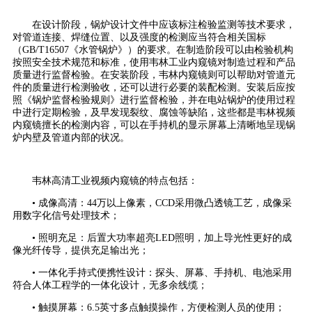
在设计阶段，锅炉设计文件中应该标注检验监测等技术要求，
对管道连接、焊缝位置、以及强度的检测应当符合相关国标
（GB/T16507《水管锅炉》）的要求。在制造阶段可以由检验机构
按照安全技术规范和标准，使用韦林工业内窥镜对制造过程和产品
质量进行监督检验。在安装阶段，韦林内窥镜则可以帮助对管道元
件的质量进行检测验收，还可以进行必要的装配检测。安装后应按
照《锅炉监督检验规则》进行监督检验，并在电站锅炉的使用过程
中进行定期检验，及早发现裂纹、腐蚀等缺陷，这些都是韦林视频
内窥镜擅长的检测内容，可以在手持机的显示屏幕上清晰地呈现锅
炉内壁及管道内部的状况。
韦林高清工业视频内窥镜的特点包括：
• 成像高清：44万以上像素，CCD采用微凸透镜工艺，成像采
用数字化信号处理技术；
• 照明充足：后置大功率超亮LED照明，加上导光性更好的成
像光纤传导，提供充足输出光；
• 一体化手持式便携性设计：探头、屏幕、手持机、电池采用
符合人体工程学的一体化设计，无多余线缆；
• 触摸屏幕：6.5英寸多点触摸操作，方便检测人员的使用；