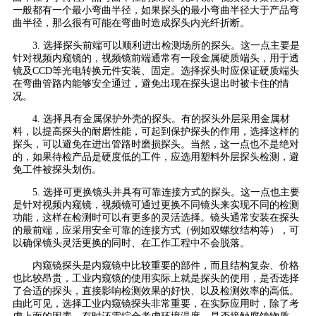
一般都有一个最小弯曲半径，如果探头的最小弯曲半径大于产品弯
曲半径，那么很有可能在弯曲时造成探头内光纤折断。
3. 选择探头前端可以顺利进出检测场所的探头。这一点主要是
针对视频内窥镜的，视频镜前端通常有一段金属硬质端头，用于透
镜及CCD等光电转换元件安装、固定。选择探头时应保证硬质端头
在弯曲管路内能够安全通过，避免出现在探头退出时被卡住的情
况。
4. 选择具有金属保护外壳的探头。有的探头外层采用金属材
料，以提高探头的耐磨性能，可起到保护探头的作用，选择这样的
探头，可以避免在进出管路时磨损探头。当然，这一点也不是绝对
的，如果待检产品是硬度低的工件，应选用塑料外层探头检测，避
免工件被探头划伤。
5. 选择可更换镜头并具有可靠连接方式的探头。这一点也主要
是针对视频内窥镜，视频镜可通过更换不同镜头来实现不同的检测
功能，这样在检测时可以有更多的灵活选择。镜头通常安装在探头
的最前端，应采用安全可靠的连接方式（例如双螺纹结构等），可
以确保镜头灵活更换的同时、在工作工程中不会脱落。
内窥镜探头是内窥镜中比较重要的部件，而且结构复杂、价格
也比较昂贵，工业内窥镜的使用实际上就是探头的使用，是否选择
了合适的探头，直接影响检测效果的好快、以及检测效率的高低。
由此可见，选择工业内窥镜探头非常重要，在实际应用时，除了考