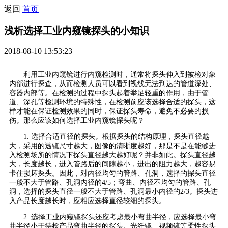
返回
首页
浅析选择工业内窥镜探头的小知识
2018-08-10 13:53:23
利用工业内窥镜进行内窥检测时，通常将探头伸入到被检对象
内部进行探查，从而检测人员可以看到视线无法到达的管道深处、
容器内部等。在检测的过程中探头起着举足轻重的作用，由于管
道、深孔等检测环境的特殊性，在检测前应该选择合适的探头，这
样才能在保证检测效果的同时，保证探头寿命，避免不必要的损
伤。那么应该如何选择工业内窥镜探头呢？
1. 选择合适直径的探头。根据探头的结构原理，探头直径越
大，采用的透镜尺寸越大，图像的清晰度越好，那是不是在能够进
入检测场所的情况下探头直径越大越好呢？并非如此。探头直径越
大，长度越长，进入管路后的间隙越小，进出的阻力越大，越容易
卡住损坏探头。因此，对内径均匀的管路、孔洞，选择的探头直径
一般不大于管路、孔洞内径的4/5；弯曲、内径不均匀的管路、孔
洞，选择的探头直径一般不大于管路、孔洞最小内径的2/3。探头进
入产品长度越长时，应相应选择直径较细的探头。
2. 选择工业内窥镜探头还应考虑最小弯曲半径，应选择
最小弯
曲半径
小于待检产品弯曲半径的探头。光纤镜、视频镜等柔性探头