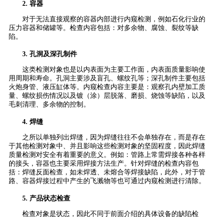
2. 容器
对于无法直接观察的容器内部进行内窥检测，例如石化行业的
压力容器和储罐等。检查内容包括：对多余物、腐蚀、裂纹等缺
陷。
3. 孔洞及深孔制件
这类检测对象也是以内表面为主要工作面，内表面质量影响使
用周期和寿命。孔洞主要涉及盲孔、螺纹孔等；深孔制件主要包括
火炮身管、液压缸体等。内窥检查内容主要是：观察孔内壁加工质
量、螺纹损伤情况以及镀（涂）层脱落、磨损、烧蚀等缺陷，以及
毛刺清理、多余物的控制。
4. 焊缝
之所以单独列出焊缝，因为焊缝往往不会单独存在，而是存在
于其他检测对象中、并且影响这些检测对象的坚固程度，因此焊缝
质量检测对安全有着重要的意义。例如：管路上常需焊接各种各样
的接头，容器也主要采用焊接方法生产。针对焊缝的检查内容包
括：焊缝反面检查，如未焊透、未熔合等焊接缺陷，此外，对于管
路、容器焊接过程中产生的飞溅物等也可通过内窥检测进行清除。
5. 产品状态检查
检查对象是状态，因此不同于前面介绍的具体设备的缺陷检