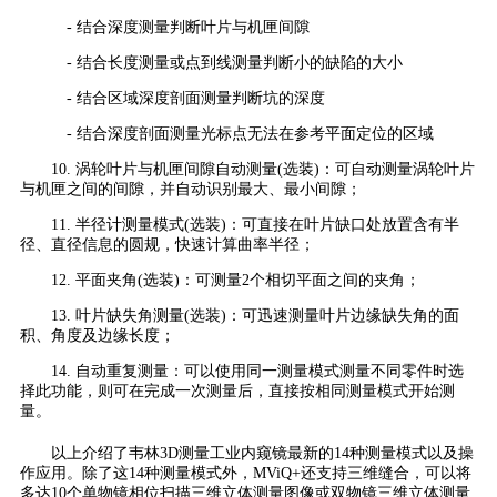
- 结合深度测量判断叶片与机匣间隙
- 结合长度测量或点到线测量判断小的缺陷的大小
- 结合区域深度剖面测量判断坑的深度
- 结合深度剖面测量光标点无法在参考平面定位的区域
10. 涡轮叶片与机匣间隙自动测量(选装)：可自动测量涡轮叶片
与机匣之间的间隙，并自动识别最大、最小间隙；
11. 半径计测量模式(选装)：可直接在叶片缺口处放置含有半
径、直径信息的圆规，快速计算曲率半径；
12. 平面夹角(选装)：可测量2个相切平面之间的夹角；
13. 叶片缺失角测量(选装)：可迅速测量叶片边缘缺失角的面
积、角度及边缘长度；
14. 自动重复测量：可以使用同一测量模式测量不同零件时选
择此功能，则可在完成一次测量后，直接按相同测量模式开始测
量。
以上介绍了韦林3D测量工业内窥镜最新的14种测量模式以及操
作应用。除了这14种测量模式外，MViQ+还支持三维缝合，可以将
多达10个单物镜相位扫描三维立体测量图像或双物镜三维立体测量