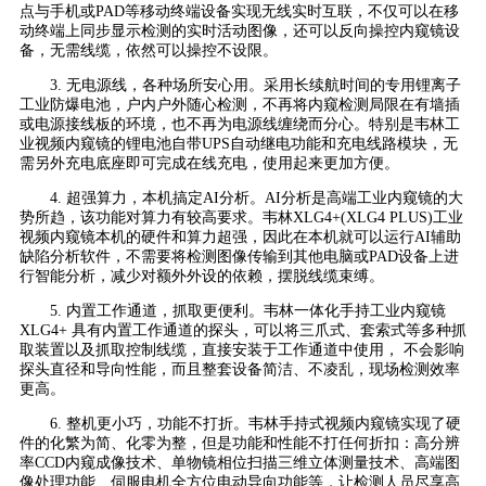
点与手机或PAD等移动终端设备实现无线实时互联，不仅可以在移
动终端上同步显示检测的实时活动图像，还可以反向操控内窥镜设
备，无需线缆，依然可以操控不设限。
3. 无电源线，各种场所安心用。采用长续航时间的专用锂离子
工业防爆电池，户内户外随心检测，不再将内窥检测局限在有墙插
或电源接线板的环境，也不再为电源线缠绕而分心。特别是韦林工
业视频内窥镜的锂电池自带UPS自动继电功能和充电线路模块，无
需另外充电底座即可完成在线充电，使用起来更加方便。
4. 超强算力，本机搞定AI分析。AI分析是高端工业内窥镜的大
势所趋，该功能对算力有较高要求。韦林XLG4+(XLG4 PLUS)工业
视频内窥镜本机的硬件和算力超强，因此在本机就可以运行AI辅助
缺陷分析软件，不需要将检测图像传输到其他电脑或PAD设备上进
行智能分析，减少对额外外设的依赖，摆脱线缆束缚。
5. 内置工作通道，抓取更便利。韦林一体化手持工业内窥镜
XLG4+ 具有内置工作通道的探头，可以将三爪式、套索式等多种抓
取装置以及抓取控制线缆，直接安装于工作通道中使用， 不会影响
探头直径和导向性能，而且整套设备简洁、不凌乱，现场检测效率
更高。
6. 整机更小巧，功能不打折。韦林手持式视频内窥镜实现了硬
件的化繁为简、化零为整，但是功能和性能不打任何折扣：高分辨
率CCD内窥成像技术、单物镜相位扫描三维立体测量技术、高端图
像处理功能、伺服电机全方位电动导向功能等，让检测人员尽享高