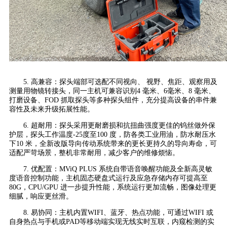
5. 高兼容：探头端部可选配不同视向、 视野、焦距、观察用及
测量用物镜转接头，同一主机可兼容识别4 毫米、6毫米、8 毫米、
打磨设备、FOD 抓取探头等多种探头组件，充分提高设备的串件兼
容性及未来升级拓展性能。
6. 超耐用：探头采用更耐磨损和抗扭曲强度更佳的钨丝做外保
护层，探头工作温度-25度至100 度，防各类工业用油，防水耐压水
下10 米，全新改版导向传动系统带来的更长更持久的导向寿命，可
适配严苛场景，整机非常耐用，减少客户的维修烦恼。
7. 优配置：MViQ PLUS 系统自带语音唤醒功能及全新高灵敏
度语音控制功能，主机固态硬盘式运行及应急存储内存可提高至
80G，CPU/GPU 进一步提升性能，系统运行更加流畅，图像处理更
细腻，响应更丝滑。
8. 易协同：主机内置WIFI、蓝牙、热点功能，可通过WIFI 或
自身热点与手机或PAD等移动端实现无线实时互联，内窥检测的实