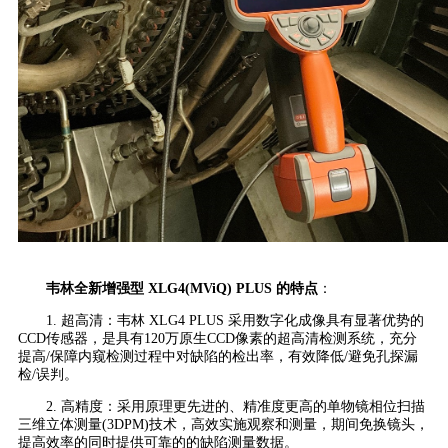
韦林全新增强型 XLG4(MViQ) PLUS 的特点
：
1. 超高清：韦林 XLG4 PLUS 采用数字化成像具有显著优势的
CCD传感器，是具有120万原生CCD像素的超高清检测系统，充分
提高/保障内窥检测过程中对缺陷的检出率，有效降低/避免孔探漏
检/误判。
2. 高精度：采用原理更先进的、精准度更高的单物镜相位扫描
三维立体测量(3DPM)技术，高效实施观察和测量，期间免换镜头，
提高效率的同时提供可靠的的缺陷测量数据。