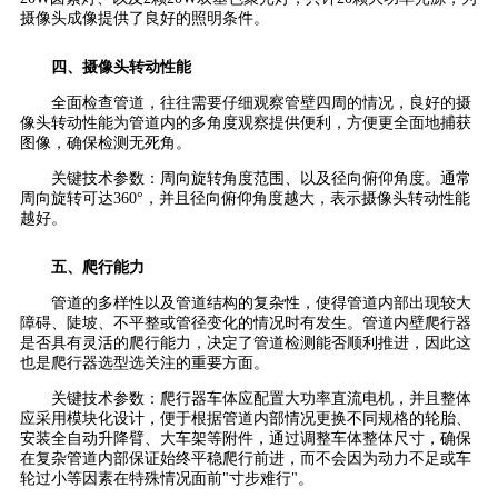
摄像头成像提供了良好的照明条件。
四、摄像头转动性能
全面检查管道，往往需要仔细观察管壁四周的情况，良好的摄
像头转动性能为管道内的多角度观察提供便利，方便更全面地捕获
图像，确保检测无死角。
关键技术参数：周向旋转角度范围、以及径向俯仰角度。通常
周向旋转可达360°，并且径向俯仰角度越大，表示摄像头转动性能
越好。
五、爬行能力
管道的多样性以及管道结构的复杂性，使得管道内部出现较大
障碍、陡坡、不平整或管径变化的情况时有发生。管道内壁爬行器
是否具有灵活的爬行能力，决定了管道检测能否顺利推进，因此这
也是爬行器选型选关注的重要方面。
关键技术参数：爬行器车体应配置大功率直流电机，并且整体
应采用模块化设计，便于根据管道内部情况更换不同规格的轮胎、
安装全自动升降臂、大车架等附件，通过调整车体整体尺寸，确保
在复杂管道内部保证始终平稳爬行前进，而不会因为动力不足或车
轮过小等因素在特殊情况面前"寸步难行"。