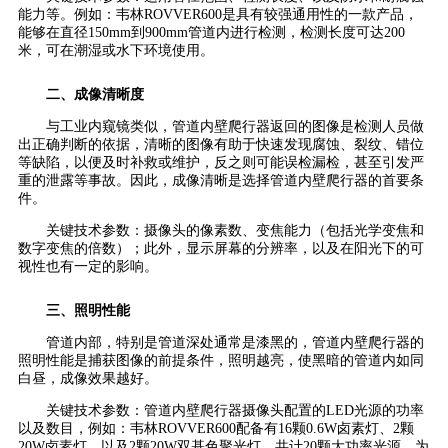
能力等。例如：韦林ROVVER600是具有较强通用性的一款产品，
能够在直径150mm到900mm管道内进行检测，检测长度可达200
米，可在潮湿或水下环境使用。
二、成像清晰度
与工业内窥镜类似，管道内壁爬行器返回的图像是检测人员做
出正确判断的依据，清晰的图像有助于快速发现腐蚀、裂纹、错位
等缺陷，以便及时补救或维护，反之则可能误检漏检，甚至引发严
重的泄露等事故。因此，成像清晰是选择管道内壁爬行器的首要条
件。
关键技术参数：摄像头的像素数、变焦能力（包括光学变焦和
数字变焦的倍数）；此外，显示屏幕的分辨率，以及在阳光下的可
视性也有一定的影响。
三、照明性能
管道内部，特别是管道深处通常是漆黑的，管道内壁爬行器的
照明性能是捕获图像的前提条件，照明越亮，使黑暗的管道内如同
白昼，成像效果越好。
关键技术参数：管道内壁爬行器摄像头配置的LED光源的功率
以及数目，例如：韦林ROVVER600配备有16颗0.6W卤素灯、2颗
20W卤素灯、以及2颗20W双基色聚光灯，共计20颗大功率光源，为