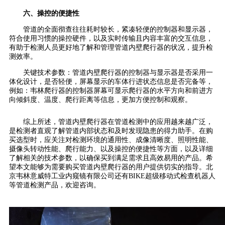
六、操控的便捷性
管道的全面彻查往往耗时较长，紧凑轻便的控制器和显示器，
符合使用习惯的操控硬件，以及实时传输且内容丰富的交互信息，
有助于检测人员更好地了解和管理管道内壁爬行器的状况，提升检
测效率。
关键技术参数：管道内壁爬行器的控制器与显示器是否采用一
体化设计，是否轻便，屏幕显示的车体行进状态信息是否完备等，
例如：韦林爬行器的控制器屏幕可显示爬行器的水平方向和前进方
向倾斜度、温度、爬行距离等信息，更加方便控制和观察。
综上所述，管道内壁爬行器在管道检测中的应用越来越广泛，
是检测者直观了解管道内部状态和及时发现隐患的得力助手。在购
买选型时，应关注对检测环境的通用性、成像清晰度、照明性能、
摄像头转动性能、爬行能力、以及操控的便捷性等方面，以及详细
了解相关的技术参数，以确保买到满足需求且高效易用的产品。希
望本文能够为需要购买管道内壁爬行器的用户提供切实的指导。北
京韦林意威特工业内窥镜有限公司还有BIKE超级移动式检查机器人
等管道检测产品，欢迎咨询。