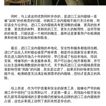
同时，与上述这些优势同时并存的，是进口工业内窥镜一直
被“诟病”的价格贵的问题。但购买工业内窥镜不能只关注价格，而
应该全方位评估。进口工业内窥镜具有更清晰的成像、更高的技术
含量、更优质的材料、更精良的工艺、更长久的耐用性，这些导致
的价格贵，只能说是一个相对的概念，最终还是要看用户在检测效
果和价格方面如何权衡和取舍。
最后，进口工业内窥镜的本地化、安全性和服务都值得信赖。
进口产品在入关时都会接受严格审查，都是符合国家安全要求的。
而且进入国内市场几十年的时间，早已形成了包括本地化、培训、
安装、维修等的一条龙服务体系。用户可以放心地开展检测，并可
以自主选择检测数据的存储方式。关于购买进口工业内窥镜易受政
策影响导致“风险”的问题，其实是过虑了，如果买到价格便宜但性
能不佳、检测精度无法满足检测需求的内窥镜，恐怕才是真正的风
险。
综上所述，作为守护质量和安全的探查工具，能够在严苛的检
测工作中得到广泛应用和认可，才是第一要义，而现如今航空发动
机孔探等高端领域的主要份额仍然被知名品牌的进口工业内窥镜所
占据，这也从客观上说明了差距依然是存在的。