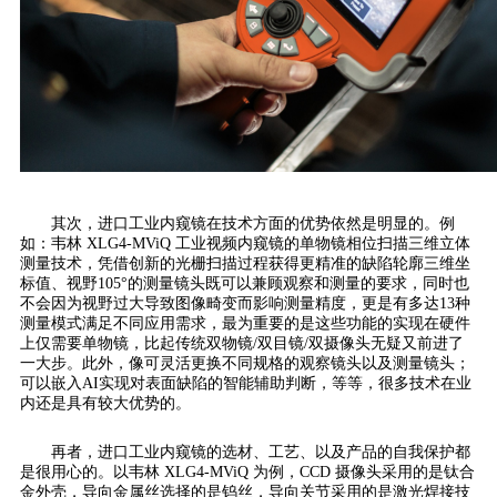
其次，进口工业内窥镜在技术方面的优势依然是明显的。例
如：韦林 XLG4-MViQ 工业视频内窥镜的单物镜相位扫描三维立体
测量技术，凭借创新的光栅扫描过程获得更精准的缺陷轮廓三维坐
标值、视野105°的测量镜头既可以兼顾观察和测量的要求，同时也
不会因为视野过大导致图像畸变而影响测量精度，更是有多达13种
测量模式满足不同应用需求，最为重要的是这些功能的实现在硬件
上仅需要单物镜，比起传统双物镜/双目镜/双摄像头无疑又前进了
一大步。此外，像可灵活更换不同规格的观察镜头以及测量镜头；
可以嵌入AI实现对表面缺陷的智能辅助判断，等等，很多技术在业
内还是具有较大优势的。
再者，进口工业内窥镜的选材、工艺、以及产品的自我保护都
是很用心的。以韦林 XLG4-MViQ 为例，CCD 摄像头采用的是钛合
金外壳，导向金属丝选择的是钨丝，导向关节采用的是激光焊接技