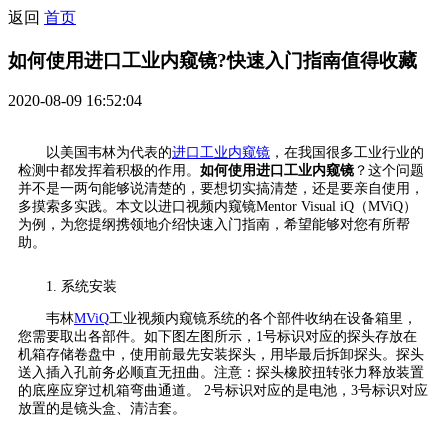
返回
首页
如何使用进口工业内窥镜?快速入门指南值得收藏
2020-08-09 16:52:04
以美国韦林为代表的
进口工业内窥镜
，在我国很多工业行业的
检测中都发挥着积极的作用。
如何使用进口工业内窥镜
？这个问题
并不是一两句能够说清楚的，要想切实搞清楚，还是要亲自使用，
多摸索多实践。本文以进口视频内窥镜Mentor Visual iQ（MViQ）
为例，为您提纲携领地介绍快速入门指南，希望能够对您有所帮
助。
1. 系统安装
韦林
MViQ
工业视频内窥镜系统的各个部件收纳在设备箱里，
您需要取出各部件。如下图左图所示，1号标识对应的探头存放在
机箱存储卷盘中，使用前最先安装探头，用毕最后拆卸探头。探头
送入插入孔前务必顺直无扭曲。注意：探头橡胶扭转张力释放装置
的底座应穿过机箱弯曲通道。 2号标识对应的是电池，3号标识对应
放置的是镜头盒、清洁套。