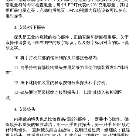
部电量符号即可检查电量，每个LED灯代表约20%充电容量，其根
据所获电量点亮，充满电后熄灭，MViQ视频内窥镜设备可以在充
电时操作。
3. 安装/拆下探头
探头是工业内窥镜的核心部件，正确安装和拆卸很重要。关于
该操作请参见上图右图中的数字标识，以及数字标识对应的以下说
明文字。
10–将手持机底部的销插到探头底部接合槽内。
11–向手持机背部旋转探头并用足够力量使闭锁装置发出“咔嗒
声”。
12–按下此闭锁装置的释放按钮分离探头和手持机。
13–镜头通过两级螺纹连接到探头上，以防其掉入被检测区
域。
4. 安装镜头
内窥镜的镜头也是比较容易损毁的部件，一定要小心操作。确
保镜头和探头的螺纹清洁，用一只手抓住探头，另一只手 轻轻顺时
针转动镜头， 直到镜头能自由旋转，说明已通过第一级螺纹；轻轻
推入镜头，然后再顺时针转动，以接合第二级螺纹；转动到用手拧