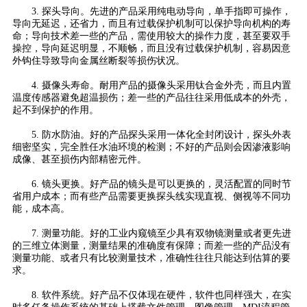
3. 探头导向。先进的产品采用纯电动导向，单手指即可操作，
导向无延迟，还省力，而且有过载保护机制可以保护导向机构的寿
命；导向技术差一些的产品，需使用较大的操作力度，甚至要双手
操控，导向延迟明显，不顺畅，而且没有过载保护机制，容易因意
外钩住导致导向金属丝断裂等损伤状况。
4. 摄像头寿命。耐用产品的摄像头采用钛合金外壳，而且内置
温度传感器避免超温损伤；差一些的产品往往采用低成本的外壳，
起不到保护的作用。
5. 防水防油。好的产品探头采用一体化全封闭设计，探头外表
细密坚实，完全胜任水油环境的检测；不好的产品则会因渗液影响
成像、甚至损伤内部精密元件。
6. 镜头更换。好产品的镜头是可以更换的，灵活配置的同时节
省用户成本；而有些产品需要更换探头线实现直视、侧视等不同功
能，成本高。
7. 测量功能。好的工业内窥镜至少具有双物镜测量或者更先进
的三维立体测量，测量结果的准确度有保障；而差一些的产品没有
测量功能、或者只有比较测量技术，准确性往往只能达到估算的要
求。
8. 软件系统。好产品不仅体现在硬件，软件也同样强大，在实