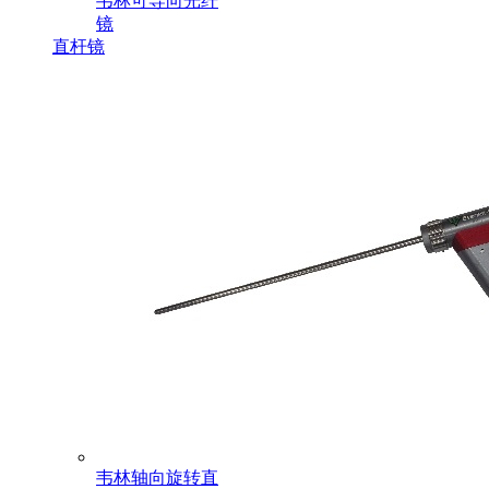
韦林可导向光纤
镜
直杆镜
韦林轴向旋转直