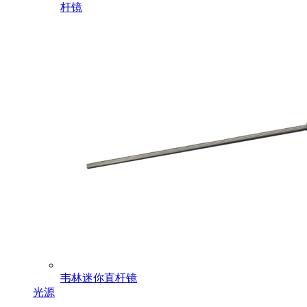
杆镜
韦林迷你直杆镜
光源