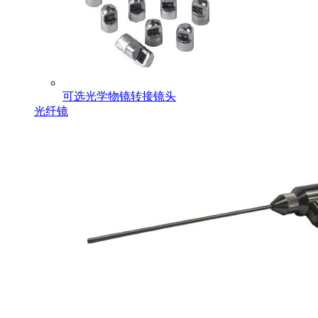
可选光学物镜转接镜头
光纤镜