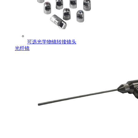
可选光学物镜转接镜头
光纤镜