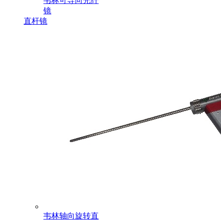
韦林可导向光纤
镜
直杆镜
韦林轴向旋转直