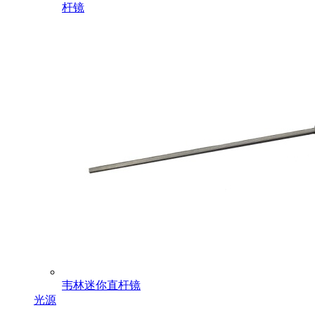
杆镜
韦林迷你直杆镜
光源