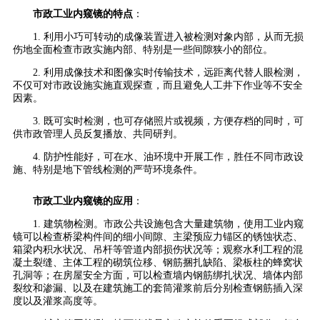
市政工业内窥镜的特点
：
1. 利用小巧可转动的成像装置进入被检测对象内部，从而无损
伤地全面检查市政实施内部、特别是一些间隙狭小的部位。
2. 利用成像技术和图像实时传输技术，远距离代替人眼检测，
不仅可对市政设施实施直观探查，而且避免人工井下作业等不安全
因素。
3. 既可实时检测，也可存储照片或视频，方便存档的同时，可
供市政管理人员反复播放、共同研判。
4. 防护性能好，可在水、油环境中开展工作，胜任不同市政设
施、特别是地下管线检测的严苛环境条件。
市政工业内窥镜的应用
：
1. 建筑物检测。市政公共设施包含大量建筑物，使用工业内窥
镜可以检查桥梁构件间的细小间隙、主梁预应力锚区的锈蚀状态、
箱梁内积水状况、吊杆等管道内部损伤状况等；观察水利工程的混
凝土裂缝、主体工程的砌筑位移、钢筋捆扎缺陷、梁板柱的蜂窝状
孔洞等；在房屋安全方面，可以检查墙内钢筋绑扎状况、墙体内部
裂纹和渗漏、以及在建筑施工的套筒灌浆前后分别检查钢筋插入深
度以及灌浆高度等。