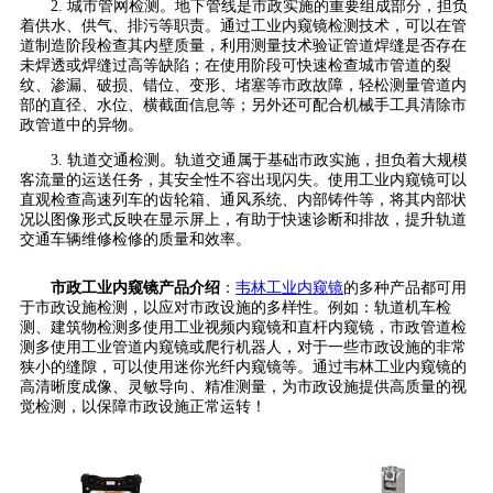
2. 城市管网检测。地下管线是市政实施的重要组成部分，担负
着供水、供气、排污等职责。通过工业内窥镜检测技术，可以在管
道制造阶段检查其内壁质量，利用测量技术验证管道焊缝是否存在
未焊透或焊缝过高等缺陷；在使用阶段可快速检查城市管道的裂
纹、渗漏、破损、错位、变形、堵塞等市政故障，轻松测量管道内
部的直径、水位、横截面信息等；另外还可配合机械手工具清除市
政管道中的异物。
3. 轨道交通检测。轨道交通属于基础市政实施，担负着大规模
客流量的运送任务，其安全性不容出现闪失。使用工业内窥镜可以
直观检查高速列车的齿轮箱、通风系统、内部铸件等，将其内部状
况以图像形式反映在显示屏上，有助于快速诊断和排故，提升轨道
交通车辆维修检修的质量和效率。
市政工业内窥镜产品介绍
：
韦林工业内窥镜
的多种产品都可用
于市政设施检测，以应对市政设施的多样性。例如：轨道机车检
测、建筑物检测多使用工业视频内窥镜和直杆内窥镜，市政管道检
测多使用工业管道内窥镜或爬行机器人，对于一些市政设施的非常
狭小的缝隙，可以使用迷你光纤内窥镜等。通过韦林工业内窥镜的
高清晰度成像、灵敏导向、精准测量，为市政设施提供高质量的视
觉检测，以保障市政设施正常运转！