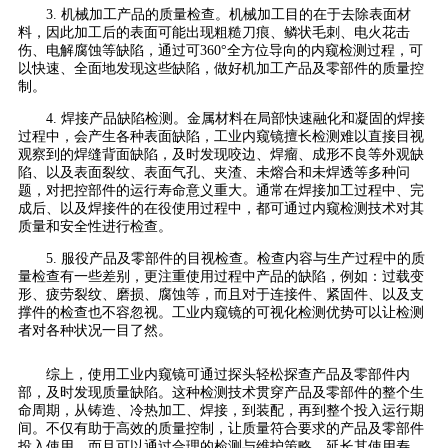
3. 机械加工产品的质量检查。机械加工目的在于去除表面材
料，因此加工后的表面可能出现粗糙刀痕、鳞状毛刺、电火花击
伤、电解腐蚀等缺陷，通过可360°全方位导向的内窥检测过程，可
以快速、全面地发现这些缺陷，做好机加工产品及零部件的质量控
制。
4. 焊接产品缺陷检测。金属材料在局部快速融化和凝固的焊接
过程中，会产生各种表面缺陷，工业内窥镜擅长检测难以直接目视
观察到的焊缝背面缺陷，及时发现咬边、焊瘤、成形不良等外观缺
陷、以及表面裂纹、表面气孔、夹渣、未熔合和未焊透等多种问
题，对把控部件的运行寿命意义重大。通常在焊接加工过程中、完
成后、以及焊接件的在役使用过程中，都可通过内窥检测技术对其
质量和安全性进行检查。
5. 服役产品及零部件的目视检查。检查内容与生产过程中的质
量检查有一些差别，更注重使用过程中产品的缺陷，例如：过载变
形、疲劳裂纹、磨损、腐蚀等，而且对于连接件、紧固件、以及支
撑件的检查也不容忽视。工业内窥镜的可视化检测优势可以让检测
者对各种状况一目了然。
综上，使用工业内窥镜可通过探头轻松探查产品及零部件内
部，及时发现质量缺陷。这种检测技术贯穿产品及零部件的整个生
命周期，从铸造、冷热加工、焊接，到装配，再到整个投入运行期
间。不仅有助于高效的质量控制，让质量符合要求的产品及零部件
投入使用，而且可以通过合理的检测与维护策略，延长其使用寿