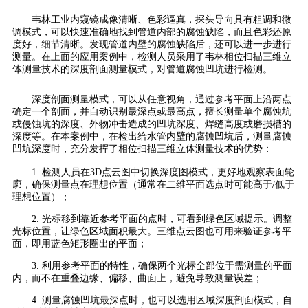
韦林工业内窥镜成像清晰、色彩逼真，探头导向具有粗调和微
调模式，可以快速准确地找到管道内部的腐蚀缺陷，而且色彩还原
度好，细节清晰。发现管道内壁的腐蚀缺陷后，还可以进一步进行
测量。在上面的应用案例中，检测人员采用了韦林相位扫描三维立
体测量技术的深度剖面测量模式，对管道腐蚀凹坑进行检测。
深度剖面测量模式，可以从任意视角，通过参考平面上沿两点
确定一个剖面，并自动识别最深点或最高点，擅长测量单个腐蚀坑
或侵蚀坑的深度、外物冲击造成的凹坑深度、焊缝高度或磨损槽的
深度等。在本案例中，在检出给水管内壁的腐蚀凹坑后，测量腐蚀
凹坑深度时，充分发挥了相位扫描三维立体测量技术的优势：
1. 检测人员在3D点云图中切换深度图模式，更好地观察表面轮
廓，确保测量点在理想位置（通常在二维平面选点时可能高于/低于
理想位置）；
2. 光标移到靠近参考平面的点时，可看到绿色区域提示。调整
光标位置，让绿色区域面积最大。三维点云图也可用来验证参考平
面，即用蓝色矩形圈出的平面；
3. 利用参考平面的特性，确保两个光标全部位于需测量的平面
内，而不在重叠边缘、偏移、曲面上，避免导致测量误差；
4. 测量腐蚀凹坑最深点时，也可以选用区域深度剖面模式，自