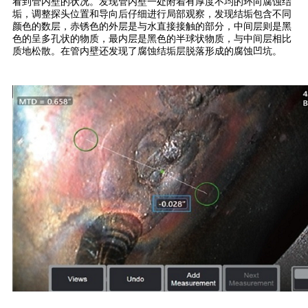
看到管内壁的状况。发现管内壁一处附着有厚度不均的环向腐蚀结
垢，调整探头位置和导向后仔细进行局部观察，发现结垢包含不同
颜色的数层，赤锈色的外层是与水直接接触的部分，中间层则是黑
色的呈多孔状的物质，最内层是黑色的半球状物质，与中间层相比
质地松散。在管内壁还发现了腐蚀结垢层脱落形成的腐蚀凹坑。