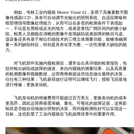
例如，韦林工业内窥镜 Mentor Visual iQ，采用了高像素数字图
像传感器CCD，具有可自动调节光输出的照明系统、自适应降噪和
暗部增强等图像处理能力，从而可以在多变的检测条件下表现如
一，不论是在黑暗或反光的地方，或者是查找广阔区间内的微小缺
陷，检查人员都能在清晰的图像中发现缺陷或者故障的蛛丝马迹。
该设备还具有基于相位扫描技术的三维立体测量功能，能够准确测
量一系列缺陷特征，特别是具有化零为整、一次性测量大缺陷的能
力。
对飞机部件实施内窥检测后，通常会出具详细的检查报告，包
括对检出缺陷或故障的描述、来自内窥镜的测量结果、以及高质量
的检测图像和视频数据，运营商将根据这些信息做出最终的决策，
往往有三种结果：飞机获得放行证明可以继续飞行；授权飞回基地
进行维修；更换发动机。
飞机发动机的维修费用可能超过百万美元，更换发动机的成本
更高昂，因此运营商亟需准确、量化、可视化的故障证据，这将影
响其是否能自信地做出明智的决策，而内窥检测恰好可以实现这一
目标，这也彰显了工业内窥镜在飞机故障排查中的重要作用。