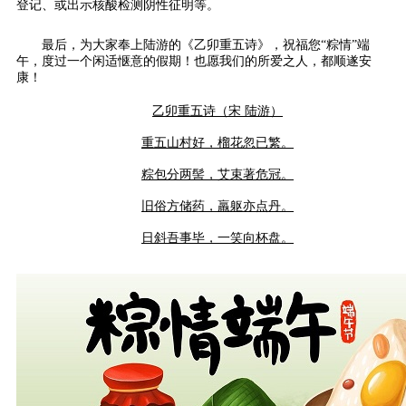
登记、或出示核酸检测阴性征明等。
最后，为大家奉上陆游的《乙卯重五诗》，祝福您“粽情”端
午，度过一个闲适惬意的假期！也愿我们的所爱之人，都顺遂安
康！
乙卯重五诗（宋 陆游）
重五山村好，榴花忽已繁。
粽包分两髻，艾束著危冠。
旧俗方储药，羸躯亦点丹。
日斜吾事毕，一笑向杯盘。