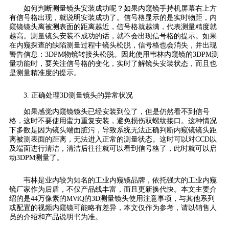
如何判断测量镜头安装成功呢？如果内窥镜手持机屏幕右上方
有信号格出现，就说明安装成功了。信号格显示的是实时物距，内
窥镜镜头离被测表面的距离越近，信号格就越满，代表测量精度就
越高。测量镜头安装不成功的话，就不会出现信号格的提示。如果
在内窥探查的缺陷测量过程中镜头松脱，信号格也会消失，并出现
警告信息：3DPM物镜转接头松脱。因此使用韦林内窥镜的3DPM测
量功能时，要关注信号格的变化，实时了解镜头安装状态，而且也
是测量精准度的提示。
3. 正确处理3D测量镜头的异常状况
如果感觉内窥镜镜头已经安装到位了，但是仍然看不到信号
格，这时不要使用蛮力重复安装，避免损伤双螺纹接口。这种情况
下多数是因为镜头端面脏污，导致系统无法正确判断内窥镜镜头距
离被测表面的距离，无法进入正常的测量状态。这时可以对CCD以
及端面进行清洁，清洁后往往就可以看到信号格了，此时就可以启
动3DPM测量了。
韦林是业内较为知名的工业内窥镜品牌，依托强大的工业内窥
镜厂家作为后盾，不仅产品线丰富，而且更新换代快。本文主要介
绍的是44万像素的MViQ的3D测量镜头使用注意事项，与其他系列
或配置的视频内窥镜可能略有差异，本文仅作为参考，请以销售人
员的介绍和产品说明书为准。