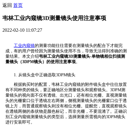
返回
首页
韦林工业内窥镜3D测量镜头使用注意事项
2022-02-10 11:07:27
工业内窥镜
的测量功能往往需要在测量镜头的配合下才能完
成，有的用户曾经因为测量镜头使用不当，导致无法得到准确的测
量结果。本文介绍
韦林工业内窥镜3D测量镜头-单物镜相位扫描测
量镜头（3DPM镜头）的使用注意事项
。
1. 从镜头盒中正确选取3DPM镜头
根据购买时的配置，韦林工业内窥镜的附件镜头盒中往往放置
有不同种类的镜头，要正确地区分测量镜头和观察镜头。3DPM测
量镜头的视向面不仅有透镜、出光口，还有相位光栅。直视测量镜
头的光栅窗口位于透镜左右两侧，侧视测量镜头的光栅窗口位于透
镜上方，而普通观察镜头则没有相位光栅。提醒您，直视观察镜头
在透镜两侧的条状物是颜色标记，而非光栅，不要混淆了。正确识
别工业内窥镜测量镜头的类型后，选择测量所需视向的3DPM镜头
进行安装即可。