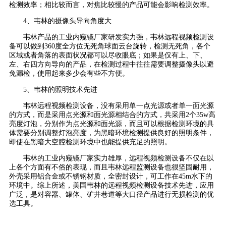
检测效率；相比较而言，对焦比较慢的产品可能会影响检测效率。
4、韦林的摄像头导向角度大
韦林产品的工业内窥镜厂家研发实力强，韦林远程视频检测设
备可以做到360度全方位无死角球面云台旋转，检测无死角，各个
区域或者角落的表面状况都可以尽收眼底；如果是仅有上、下、
左、右四方向导向的产品，在检测过程中往往需要调整摄像头以避
免漏检，使用起来多少会有些不方便。
5、韦林的照明技术先进
韦林远程视频检测设备，没有采用单一点光源或者单一面光源
的方式，而是采用点光源和面光源相结合的方式，共采用2个35w高
亮度灯泡，分别作为点光源和面光源，而且可以根据检测环境的具
体需要分别调整灯泡亮度，为黑暗环境检测提供良好的照明条件，
即使在黑暗大空腔检测环境中也能提供充足的照明。
韦林的工业内窥镜厂家实力雄厚，远程视频检测设备不仅在以
上各个方面有不俗的表现，而且韦林远程监测设备也很坚固耐用，
外壳采用铝合金或不锈钢材质，全密封设计，可工作在45m水下的
环境中。综上所述，美国韦林的远程视频检测设备技术先进，应用
广泛，是对容器、罐体、矿井巷道等大口径产品进行无损检测的优
选工具。