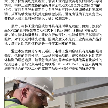
大，为了快速实现定点检查，需要工业内窥镜具有良好的探头导向
功能。韦林工业内窥镜的探头具有全电动360度全方位连续导向的
特点，而且探头导向锁定后，探头导向可以进入微调模式且速率可
调，从而能够快速找到并定位细微缺陷，避免出现为了定点定位花
费检测人员大量时间的情况，提升检测效率。
最后，韦林工业内窥镜软件具有延时曝光功能，例如，旗舰产
品MViQ的延时曝光在自动模式下可长达16秒，利用延时曝光功
能，通过持续拍摄叠加，即使在腔体深处，也能够得到足够清晰的
照片。对于无延时曝光功能、照明亮度又不足的工业内窥镜产品来
说，进行远距离腔体检测是一件非常困难的事情。
通过本篇案例分享可以看出，韦林工业内窥镜具有充足的照明
亮度、优良的导向性能、以及延时曝光功能，是轻松应对远距离腔
体检测的理想选择。如果您有类似的需求或者有其他富有挑战性的
检测任务，请与北京韦林公司联系：010-84991572，专业人员将为
您推荐适合的韦林工业内窥镜产品型号和经济高效的解决方案！